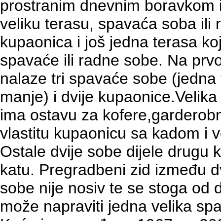
prostranim dnevnim boravkom i
veliku terasu, spavaća soba ili
kupaonica i još jedna terasa koj
spavaće ili radne sobe. Na prv
nalaze tri spavaće sobe (jedna v
manje) i dvije kupaonice.Velik
ima ostavu za kofere,garderob
vlastitu kupaonicu sa kadom i v
Ostale dvije sobe dijele drugu 
katu. Pregradbeni zid između d
sobe nije nosiv te se stoga od 
može napraviti jedna velika sp