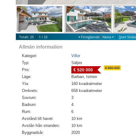
Totalt: 25
1 / 23
<
Föregående
Nästa
>
S
tart Slid
Allmän information
Kategori
Villor
Typ:
Säljes
€ 560 000
Pris:
€ 520 000
Läge:
Barban, Istrien
Yta:
160 kvadratmeter
Omkrets:
658 kvadratmeter
Sovrum:
3
Badrum:
4
Rum:
6
Avstånd till havet:
10 km
Avstån från stranden:
10 km
Byggnadsår:
2020