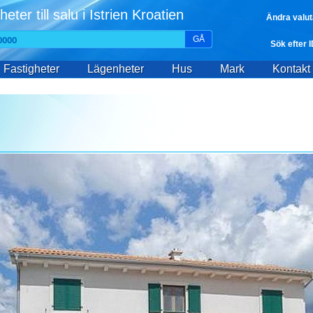
heter till salu i Istrien Kroatien
Ändra valut
GÅ
Sök efter 
Fastigheter
Lägenheter
Hus
Mark
Kontakt