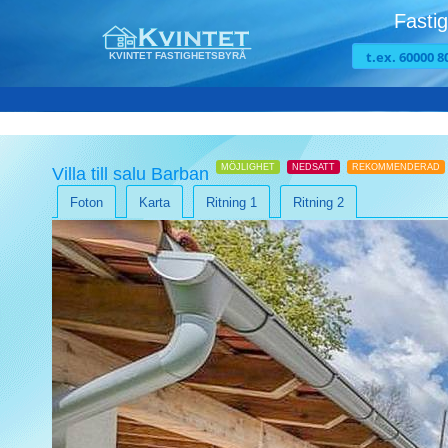
Fastig
KVINTET FASTIGHETSBYRÅ
MÖJLIGHET
NEDSATT
REKOMMENDERAD
Villa till salu Barban
Foton
Karta
Ritning 1
Ritning 2