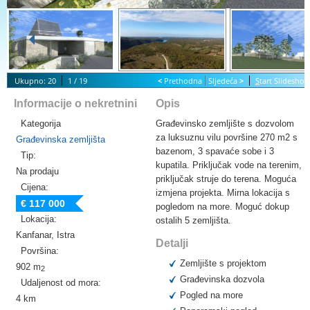
Ukupno: 20
1 / 19
<
Prethodna
Sljedeća
>
S
tart Slidesho
Informacije o nekretnini
Opis
Kategorija
Građevinsko zemljište s dozvolom
za luksuznu vilu površine 270 m2 s
Građevinska zemljišta
bazenom, 3 spavaće sobe i 3
Tip:
kupatila. Priključak vode na terenim,
Na prodaju
priključak struje do terena. Moguća
Cijena:
izmjena projekta. Mirna lokacija s
€ 117 000
pogledom na more. Moguć dokup
Lokacija:
ostalih 5 zemljišta.
Kanfanar, Istra
Detalji
Površina:
Zemljište s projektom
902 m
2
Građevinska dozvola
Udaljenost od mora:
Pogled na more
4 km