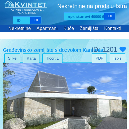
Nekretnine na prodaju Istra
KVINTET AGENCIJA ZA
NEKRETNINE
IDI
IDI
Nekretnine
Apartmani
Kuće
Zemljišta
Kontakti
ID: 1201
Građevinsko zemljište s dozvolom Kanfanar
Slike
Karta
Tlocrt 1
PDF
Ispis