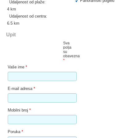
Panoramski pogled
Udaljenost od plaže:
4 km
Udaljenost od centra:
6.5 km
Upit
Sva
polja
su
obavezna
*
Vaše ime
*
E-mail adresa
*
Mobilni broj
*
Poruka
*