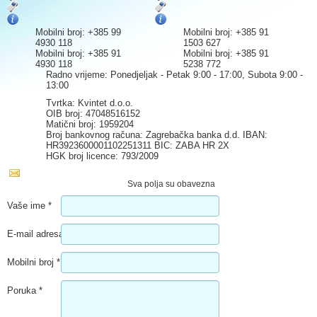
Mobilni broj: +385 99
Mobilni broj: +385 91
4930 118
1503 627
Mobilni broj: +385 91
Mobilni broj: +385 91
4930 118
5238 772
Radno vrijeme: Ponedjeljak - Petak 9:00 - 17:00, Subota 9:00 -
13:00
Tvrtka: Kvintet d.o.o.
OIB broj: 47048516152
Matični broj: 1959204
Broj bankovnog računa: Zagrebačka banka d.d. IBAN:
HR3923600001102251311 BIC: ZABA HR 2X
HGK broj licence: 793/2009
Sva polja su obavezna
Vaše ime
*
E-mail adresa
*
Mobilni broj
*
Poruka
*