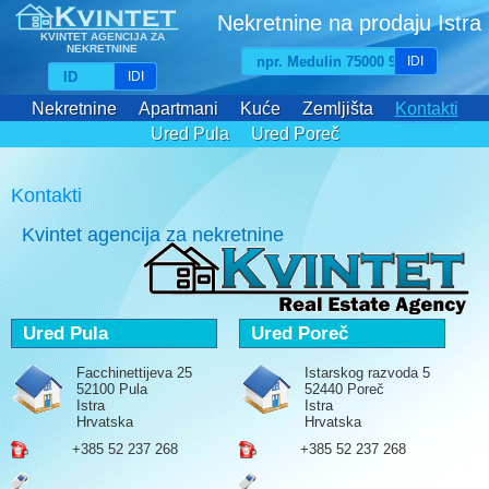
Nekretnine na prodaju Istra
KVINTET AGENCIJA ZA
NEKRETNINE
IDI
IDI
Nekretnine
Apartmani
Kuće
Zemljišta
Kontakti
Ured Pula
Ured Poreč
Kontakti
Kvintet agencija za nekretnine
Ured Pula
Ured Poreč
Facchinettijeva 25
Istarskog razvoda 5
52100 Pula
52440 Poreč
Istra
Istra
Hrvatska
Hrvatska
+385 52 237 268
+385 52 237 268