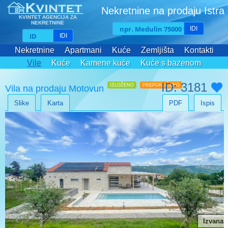
Nekretnine na prodaju Istra
KVINTET AGENCIJA ZA
NEKRETNINE
IDI
IDI
Nekretnine
Apartmani
Kuće
Zemljišta
Kontakti
Vile
Kuće
Kamene kuće
Kuće s bazenom
ID: 3181
IZLOŽENO
PREPORUČENO
Vila na prodaju Motovun
Slike
Karta
PDF
Ispis
Izvana