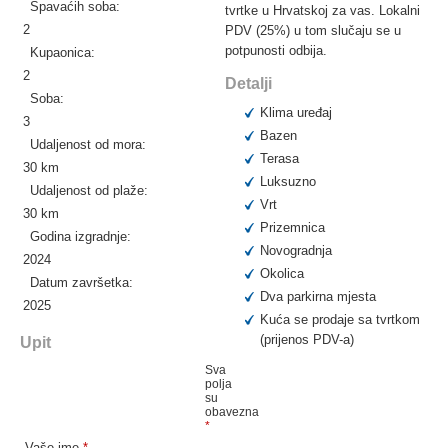
Spavaćih soba:
tvrtke u Hrvatskoj za vas. Lokalni
2
PDV (25%) u tom slučaju se u
potpunosti odbija.
Kupaonica:
2
Detalji
Soba:
Klima uređaj
3
Bazen
Udaljenost od mora:
Terasa
30 km
Luksuzno
Udaljenost od plaže:
Vrt
30 km
Prizemnica
Godina izgradnje:
Novogradnja
2024
Okolica
Datum završetka:
Dva parkirna mjesta
2025
Kuća se prodaje sa tvrtkom
(prijenos PDV-a)
Upit
Sva
polja
su
obavezna
*
Vaše ime
*