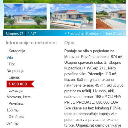
Ukupno: 27
1 / 27
<
Prethodna
Sljedeća
>
S
tart Slidesho
Informacije o nekretnini
Opis
Kategorija
Prodaje se vila s pogledom na
Motovun. Površina parcele: 874 m²,
Vile
Ukupno spavaćih soba: 2, Ukupno
Tip:
kupaonica (+ WC-a): 2+1, Neto
Na prodaju
površina vile: Prizemlje: 113 m²,
Cijena:
Bazen: 9x3 m, grijani, ukupno
€ 690 000
natkrivene terase: 45 m², uključujući
Lokacija:
prostor za roštilj. Ukupno, uklj.
natkrivene terase: 158 m² CIJENA
Motovun, Istra
PRIJE PRODAJE: 690.000 EUR
Površina:
Sve cijene su bez lokalnog PDV-a:
158 m
2
toplo se preporučuje kupnja vile
Okućnica:
putem osnivanja vlastite lokalne
874 m
2
tvrtke. Organizirat ćemo osnivanje