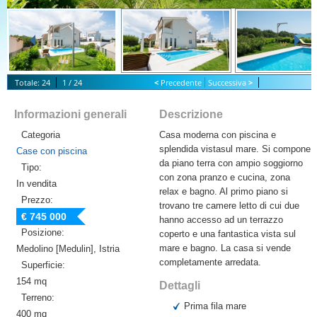
Totale: 24
1 / 24
<
Precedente
Successiva
>
S
tart Slideshow
Informazioni generali
Descrizione
Categoria
Casa moderna con piscina e
splendida vistasul mare. Si compone
Case con piscina
da piano terra con ampio soggiorno
Tipo:
con zona pranzo e cucina, zona
In vendita
relax e bagno. Al primo piano si
Prezzo:
trovano tre camere letto di cui due
€ 745 000
hanno accesso ad un terrazzo
Posizione:
coperto e una fantastica vista sul
mare e bagno. La casa si vende
Medolino [Medulin], Istria
completamente arredata.
Superficie:
154 mq
Dettagli
Terreno:
Prima fila mare
400 mq