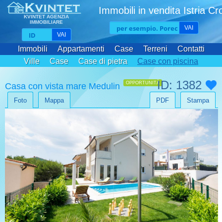
Immobili in vendita Istria Cr
KVINTET AGENZIA
IMMOBILIARE
VAI
VAI
Immobili
Appartamenti
Case
Terreni
Contatti
Ville
Case
Case di pietra
Case con piscina
ID: 1382
OPPORTUNITÀ
Casa con vista mare Medulin
Foto
Mappa
PDF
Stampa