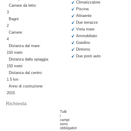
Climatizzatore
Camere da letto:
Piscina
3
Attraente
Bagni:
Due terrazze
2
Vista mare
Camere:
Ammobiliato
4
Giardino
Distanza dal mare:
Dintorno
150 metri
Due posti auto
Distanza dalla spiaggia:
150 metri
Distanza dal centro:
1.5 km
Anno di costruzione:
2015
Richiesta
Tutti
i
campi
sono
obbligatori