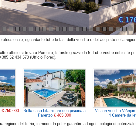
€ 17
ofessionale, riguardante tutte le fasi della vendita o dell'acquisto nella regione
'altro ufficio si trova a Parenzo, Istarskog razvoda 5. Tutte vostre richieste po
 +385 52 434 573 (Ufficio Porec).
t
€ 750 000
Bella casa bifamiliare con piscina a
Villa in vendita Višnja
o
Parenzo
€ 485 000
4 Camere da le
a regione dell'Istria, in modo da poter garantire ad ogni tipologia di potenzial