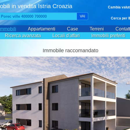
bili in vendita Istria Croazia
Cambia valut
VAI
Cerca per I
Immobili
Appartamenti
Case
Terreni
Contatt
Ricerca avanzata
Locali d'affari
Immobili preferiti
Immobile raccomandato
nto bilocale con giardino Valbandon Fažana