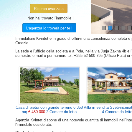
Ricerca avanzata
€ 470 000
€ 599 000
€ 690 000
€ 329 000
€ 499 000
€ 175 000
€ 165 000
€ 325 000
€ 450 000
€ 197 500
€ 420 000
€ 399 000
€ 465 000
€ 370 000
€ 270 000
€ 545 000
€ 355 000
€ 520 000
€ 750 000
€ 215 000
€ 349 000
€ 349 000
€ 63 000
€ 59 000
€ 900
Non hai trovato l'immobile !
L'agenzia lo troverà per te !
Immobiliare Kvintet e in grado di offrirvi una consulenza completa e pr
Croazia.
La sede e l'ufficio della societa e a Pola, nella via Jurja Zakna 4b e l
su nostro e-mail o per numero tel. +385 52 500 795 (Ufficio Pula) or
Casa di pietra con grande terreno 6.358
Villa in vendita Svetvinčena
mq
€ 450 000
2 Camere da letto
4 Camere da lett
Agenzia Kvintet dispone di una notevole quantita di immobili nell'inter
l'immobile desiderato.