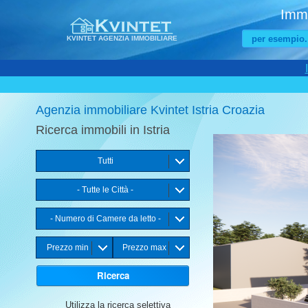
Immo
KVINTET AGENZIA IMMOBILIARE
Agenzia immobiliare Kvintet Istria Croazia
Ricerca immobili in Istria
21 %
11 %
6 %
5 %
5 %
8 %
7 %
Tutti
Appartame
- Tutte le Città -
- Numero di Camere da letto -
Prezzo min
Prezzo max
Utilizza la ricerca selettiva