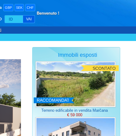
a
GBP
SEK
CHF
Benvenuto !
D
VAI
i
Immobili esposti
SCONTATO
RACCOMANDATO
Terreno edificabile in vendita Marčana
€ 59 000