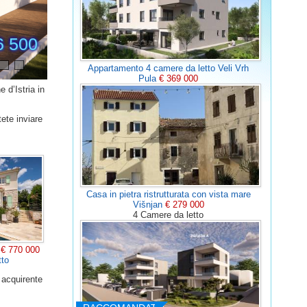
6 500
Appartamento 4 camere da letto Veli Vrh
Pula
€ 369 000
 d’Istria in
tete inviare
Casa in pietra ristrutturata con vista mare
Višnjan
€ 279 000
4 Camere da letto
n
€ 770 000
tto
e acquirente