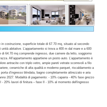
in costruzione, superficie totale di 67.70 mq, situato al secondo
ei unità abitative. L’appartamento si trova a 400 m dal mare e a 600
ile di 64.70 mq comprende ingresso, due camere da letto, soggiorno
razza. All’appartamento appartiene un posto auto. L’appartamento è
lore antracite con triplo vetro, ampie pareti vetrate scorrevoli a filo
zariere, ceramiche di alta qualità e moderno parquet, riscaldamento a
ti, porta d’ingresso blindata, bagno completamente attrezzato e aria
e anno 2027. Modalità di pagamento: - 10% caparra - 40% fase grezzo
e I - 20% lavori di finitura – fase II - 10% al momento dell'ingresso