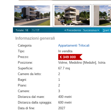
Totale: 18
1 / 17
<
Precedente
Successiva
>
S
tart
Informazioni generali
Categoria
Appartamenti Trilocali
Tipo:
In vendita
Prezzo:
€ 349 000
Posizione:
Volme, Medolino [Medulin], Istria
Superficie:
67.7 mq
Camere da letto:
2
Bagni:
1
Piano:
2
Camere:
3
Distanza dal mare:
400 metri
Distanza dalla spiaggia:
600 metri
Data di fine:
2027