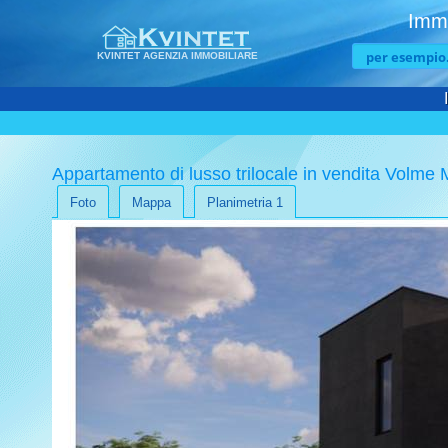
Immo
KVINTET AGENZIA IMMOBILIARE
Appartamento di lusso trilocale in vendita Volme 
Foto
Mappa
Planimetria 1