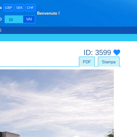
a
GBP
SEK
CHF
Benvenuto !
D
VAI
i
ID: 3599
PDF
Stampa