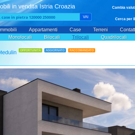
bili in vendita Istria Croazia
Cambia valut
VAI
Cerca per I
Immobili
Appartamenti
Case
Terreni
Contatt
Monolocali
Bilocali
Trilocali
Quadrilocali
OPPORTUNITÀ
AGGIORNATO
RACCOMANDATO
Medulin