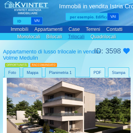
Immobili in vendita Istria Cr
KVINTET AGENZIA
IMMOBILIARE
VAI
VAI
Immobili
Appartamenti
Case
Terreni
Contatti
Monolocali
Bilocali
Trilocali
Quadrilocali
ID: 3598
Appartamento di lusso trilocale in vendita
Volme Medulin
OPPORTUNITÀ
RACCOMANDATO
Foto
Mappa
Planimetria 1
PDF
Stampa