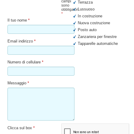
campi
Terrazza
sono
Lussuoso
obbligatori
*
In costruzione
Il tuo nome
*
Nuova costruzione
Posto auto
Zanzariera per finestre
Email indirizzo
*
Tapparelle automatiche
Numero di cellulare
*
Messaggio
*
Clicca sul box
*