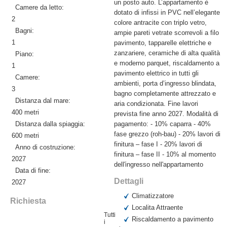
un posto auto. L’appartamento è
Camere da letto:
dotato di infissi in PVC nell’elegante
2
colore antracite con triplo vetro,
Bagni:
ampie pareti vetrate scorrevoli a filo
1
pavimento, tapparelle elettriche e
zanzariere, ceramiche di alta qualità
Piano:
e moderno parquet, riscaldamento a
1
pavimento elettrico in tutti gli
Camere:
ambienti, porta d’ingresso blindata,
3
bagno completamente attrezzato e
Distanza dal mare:
aria condizionata. Fine lavori
400 metri
prevista fine anno 2027. Modalità di
Distanza dalla spiaggia:
pagamento: - 10% caparra - 40%
fase grezzo (roh-bau) - 20% lavori di
600 metri
finitura – fase I - 20% lavori di
Anno di costruzione:
finitura – fase II - 10% al momento
2027
dell'ingresso nell'appartamento
Data di fine:
Dettagli
2027
Climatizzatore
Richiesta
Localita Attraente
Tutti
Riscaldamento a pavimento
i