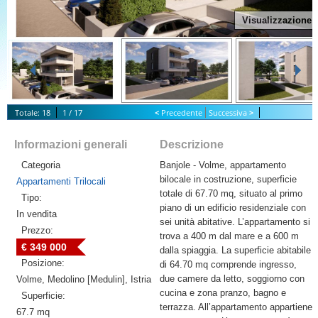
Visualizzazione
Totale: 18
1 / 17
<
Precedente
Successiva
>
S
tart Slideshow
Informazioni generali
Descrizione
Categoria
Banjole - Volme, appartamento
bilocale in costruzione, superficie
Appartamenti Trilocali
totale di 67.70 mq, situato al primo
Tipo:
piano di un edificio residenziale con
In vendita
sei unità abitative. L’appartamento si
Prezzo:
trova a 400 m dal mare e a 600 m
€ 349 000
dalla spiaggia. La superficie abitabile
Posizione:
di 64.70 mq comprende ingresso,
due camere da letto, soggiorno con
Volme, Medolino [Medulin], Istria
cucina e zona pranzo, bagno e
Superficie:
terrazza. All’appartamento appartiene
67.7 mq