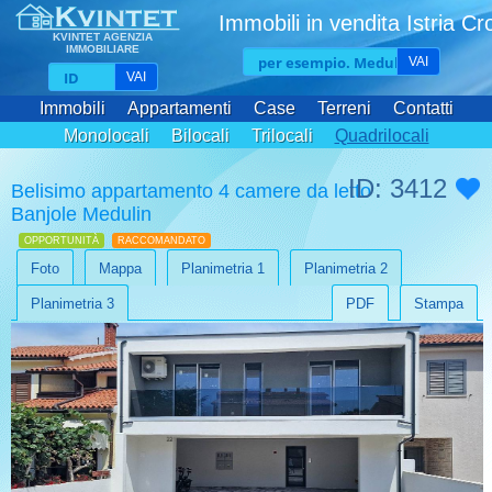
Immobili in vendita Istria Cr
KVINTET AGENZIA
IMMOBILIARE
VAI
VAI
Immobili
Appartamenti
Case
Terreni
Contatti
Monolocali
Bilocali
Trilocali
Quadrilocali
ID: 3412
Belisimo appartamento 4 camere da letto
Banjole Medulin
OPPORTUNITÀ
RACCOMANDATO
Foto
Mappa
Planimetria 1
Planimetria 2
Planimetria 3
PDF
Stampa