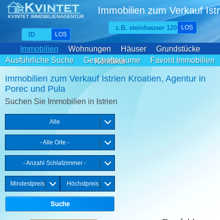
Immobilien zum Verkauf Istr
KVINTET IMMOBILIENAGENTUR
LOS
LOS
Immobilien
Wohnungen
Häuser
Grundstücke
Ausführliche Suche
Geschäftsräume
Favorit Immobilien
Kontakte
Immobilien zum Verkauf Istrien Kroatien, Agentur in
Porec und Pula
Suchen Sie Immobilien in Istrien
Alle
- Alle Orte -
- Anzahl Schlafzimmer -
Mindestpreis
Höchstpreis