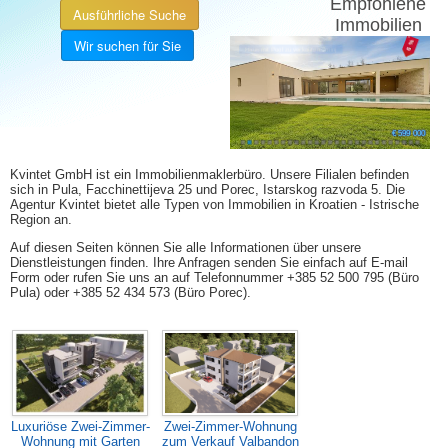
Empfohlene
Ausführliche Suche
Immobilien
Wir suchen für Sie
11 %
21 %
8 %
5 %
5 %
7 %
6 %
Haus mit Pool zu verkaufen Žminj
€ 370 000
€ 219 300
€ 545 000
€ 499 000
€ 175 000
€ 355 000
€ 450 000
€ 470 000
€ 270 000
€ 690 000
€ 349 000
€ 750 000
€ 197 500
€ 329 000
€ 325 000
€ 215 000
€ 465 000
€ 165 000
€ 420 000
€ 520 000
€ 176 500
€ 349 000
€ 59 000
€ 63 000
€ 900
€ 599 000
Kvintet GmbH ist ein Immobilienmaklerbüro. Unsere Filialen befinden
sich in Pula, Facchinettijeva 25 und Porec, Istarskog razvoda 5. Die
Agentur Kvintet bietet alle Typen von Immobilien in Kroatien - Istrische
Region an.
Auf diesen Seiten können Sie alle Informationen über unsere
Dienstleistungen finden. Ihre Anfragen senden Sie einfach auf E-mail
Form oder rufen Sie uns an auf Telefonnummer +385 52 500 795 (Büro
Pula) oder +385 52 434 573 (Büro Porec).
Luxuriöse Zwei-Zimmer-
Zwei-Zimmer-Wohnung
Wohnung mit Garten
zum Verkauf Valbandon