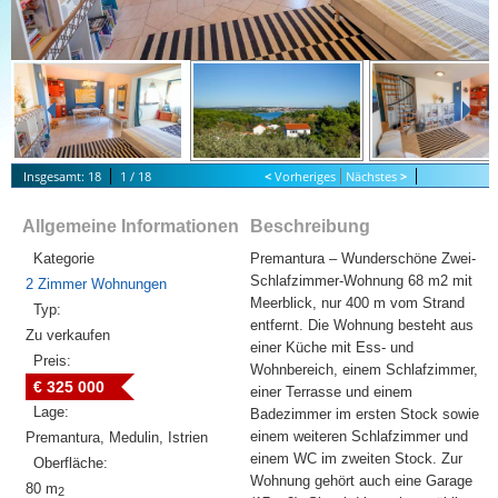
Insgesamt: 18
1 / 18
<
Vorheriges
Nächstes
>
S
tart Slideshow
Allgemeine Informationen
Beschreibung
Kategorie
Premantura – Wunderschöne Zwei-
Schlafzimmer-Wohnung 68 m2 mit
2 Zimmer Wohnungen
Meerblick, nur 400 m vom Strand
Typ:
entfernt. Die Wohnung besteht aus
Zu verkaufen
einer Küche mit Ess- und
Preis:
Wohnbereich, einem Schlafzimmer,
€ 325 000
einer Terrasse und einem
Lage:
Badezimmer im ersten Stock sowie
einem weiteren Schlafzimmer und
Premantura, Medulin, Istrien
einem WC im zweiten Stock. Zur
Oberfläche:
Wohnung gehört auch eine Garage
80 m
2