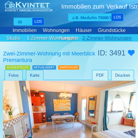
Immobilien zum Verkauf Istr
KVINTET IMMOBILIENAGENTUR
LOS
LOS
Immobilien
Wohnungen
Häuser
Grundstücke
Studio
1-Zimmer-Wohnungen
Kontakte
2-Zimmer-Wohnungen
3-Zimmer-Wohnungen
ID: 3491
Zwei-Zimmer-Wohnung mit Meerblick
Premantura
AUSGESTELLTE
AKTUALISIERT
EMPFOHLEN
Fotos
Karte
PDF
Drucken