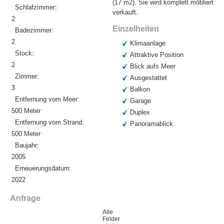
(17 m2). Sie wird komplett möbliert
Schlafzimmer:
verkauft.
2
Einzelheiten
Badezimmer:
2
Klimaanlage
Stock:
Attraktive Position
2
Blick aufs Meer
Zimmer:
Ausgestattet
3
Balkon
Entfernung vom Meer:
Garage
500 Meter
Duplex
Entfernung vom Strand:
Panoramablick
500 Meter
Baujahr:
2005
Erneuerungsdatum:
2022
Anfrage
Alle
Felder