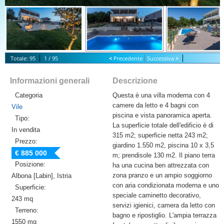
Totale: 95
1 / 95
<
Precedente
Successiva
>
S
tart Slideshow
Informazioni generali
Descrizione
Categoria
Questa è una villa moderna con 4
camere da letto e 4 bagni con
Vile
piscina e vista panoramica aperta.
Tipo:
La superficie totale dell'edificio è di
In vendita
315 m2; superficie netta 243 m2;
Prezzo:
giardino 1.550 m2, piscina 10 x 3,5
€ 885 000
m; prendisole 130 m2. Il piano terra
Posizione:
ha una cucina ben attrezzata con
zona pranzo e un ampio soggiorno
Albona [Labin], Istria
con aria condizionata moderna e uno
Superficie:
speciale caminetto decorativo,
243 mq
servizi igienici, camera da letto con
Terreno:
bagno e ripostiglio. L'ampia terrazza
1550 mq