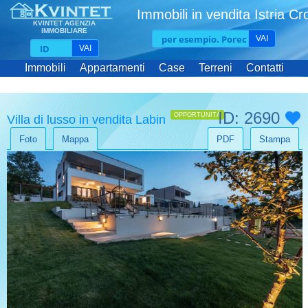
Immobili in vendita Istria Cr
KVINTET AGENZIA
IMMOBILIARE
VAI
VAI
Immobili
Appartamenti
Case
Terreni
Contatti
ID: 2690
OPPORTUNITÀ
Villa di lusso in vendita Labin
Foto
Mappa
PDF
Stampa