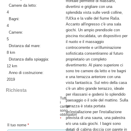
frontale permette di rilassarsi,
Camere da letto:
divertirsi e grigliare con una
4
splendida vista sulle verdi colline,
l'Učka e la valle del fiume Raša.
Bagni:
Accanto all'ingresso c'è una sala
4
giochi. Un ampio prendisole con
Camere:
piscina riscaldata, un dispositivo per
5
il nuoto e il massaggio
Distanza dal mare:
controcorrente e un'illuminazione
8 km
sofisticata consentiranno al futuro
Distanza dalla spiaggia:
proprietario un completo
divertimento. Al piano superiore ci
12 km
sono tre camere da letto e tre bagni
Anno di costruzione:
e una terrazza anteriore con una
2019
vista fantastica. Sul retro della casa
c'è un altro grande terrazzo, ideale
Richiesta
per rilassarsi e godersi lo splendido
Tutti
paesaggio o il sole del mattino. Sulla
i
terrazza è stata portata
campi
sono
un'installazione per l'installazione
obbligatori
prevista di una sauna, una palestra
*
e/o una sala giochi. I bagni sono
Il tuo nome
*
dotati di cabina doccia con parete in