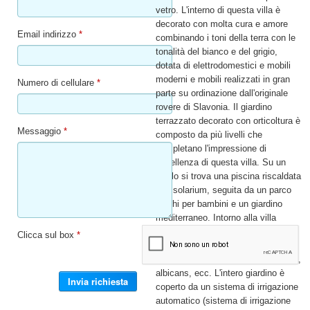
vetro. L'interno di questa villa è
decorato con molta cura e amore
Email indirizzo
*
combinando i toni della terra con le
tonalità del bianco e del grigio,
dotata di elettrodomestici e mobili
moderni e mobili realizzati in gran
Numero di cellulare
*
parte su ordinazione dall'originale
rovere di Slavonia. Il giardino
terrazzato decorato con orticoltura è
Messaggio
*
composto da più livelli che
completano l'impressione di
eccellenza di questa villa. Su un
livello si trova una piscina riscaldata
con solarium, seguita da un parco
giochi per bambini e un giardino
mediterraneo. Intorno alla villa
crescono più di 200 specie vegetali
Clicca sul box
*
diverse - ciliegio, pero, olivo, fotina,
oleandro, alloro, rosmarino, lavanda,
albicans, ecc. L'intero giardino è
coperto da un sistema di irrigazione
automatico (sistema di irrigazione