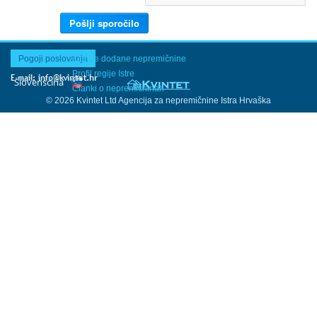
Pogoji poslovanja
Zadnje dodane nepremičnine
Profil regije Istre
Članki o nepremičninah
© 2026 Kvintet Ltd Agencija za nepremičnine Istra Hrvaška