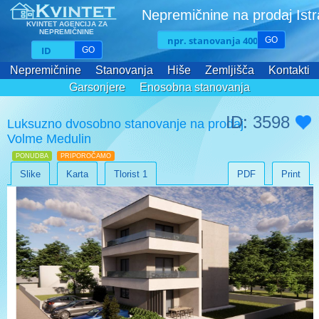
Nepremičnine na prodaj Ist
KVINTET AGENCIJA ZA
NEPREMIČNINE
GO
GO
Nepremičnine
Stanovanja
Hiše
Zemljišča
Kontakti
Garsonjere
Enosobna stanovanja
Dvosobna stanovanja
Trosobna stanovanja
ID: 3598
Luksuzno dvosobno stanovanje na prodaj
Volme Medulin
PONUDBA
PRIPOROČAMO
Slike
Karta
Tlorist 1
PDF
Print