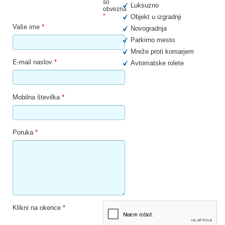
so
Luksuzno
obvezna
*
Objekt u izgradnji
Vaše ime
*
Novogradnja
Parkirno mesto
Mreže proti komarjem
E-mail naslov
*
Avtomatske rolete
Mobilna številka
*
Poruka
*
Klikni na okence
*