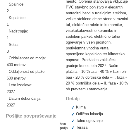
mesto. Oprema stanovanja vključuje
Spalnice:
PVC stavbno pohištvo v elegantni
2
antracitni barvi s troslojnim steklom,
Kopalnice:
velike steklene drsne stene v ravnini
1
tal, električne rolete in komarnike,
visokokakovostno keramiko in
Nadstropje:
sodoben parket, električno talno
1
ogrevanje v vseh prostorih,
Soba:
protivlomna vhodna vrata,
3
opremljeno kopalnico ter klimatsko
Oddaljenost od morja:
napravo. Predviden zaključek
400 metrov
gradnje konec leta 2027. Način
Oddaljenost od plaže:
plačila: - 10 % ara - 40 % v fazi roh-
bau - 20 % obrtniška dela – I. faza -
600 metrov
20 % obrtniška dela – II. faza - 10 %
Leto izdelave:
ob prevzemu stanovanja
2027
Datum dokončanja:
Detalji
2027
Klima
Odlična lokacija
Pošljite povpraševanje
Talno ogrevanje
Vsa
Terasa
polja