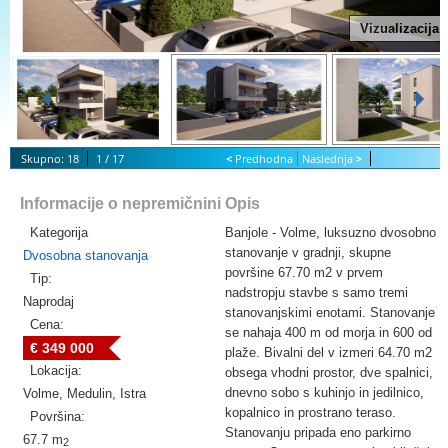
Vizualizacija
Skupno: 18
1 / 17
<
Predhodna
Naslednja
>
S
tart Slideshow
Informacije o nepremičnini
Opis
Kategorija
Banjole - Volme, luksuzno dvosobno
stanovanje v gradnji, skupne
Dvosobna stanovanja
površine 67.70 m2 v prvem
Tip:
nadstropju stavbe s samo tremi
Naprodaj
stanovanjskimi enotami. Stanovanje
Cena:
se nahaja 400 m od morja in 600 od
€ 349 000
plaže. Bivalni del v izmeri 64.70 m2
Lokacija:
obsega vhodni prostor, dve spalnici,
dnevno sobo s kuhinjo in jedilnico,
Volme, Medulin, Istra
kopalnico in prostrano teraso.
Površina:
Stanovanju pripada eno parkirno
67.7 m
2