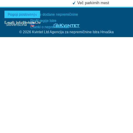
Več parkirnih mest
Pogoji poslovanja
Zadnje dodane nepremičnine
Profil regije Istre
Članki o nepremičninah
© 2026 Kvintet Ltd Agencija za nepremičnine Istra Hrvaška