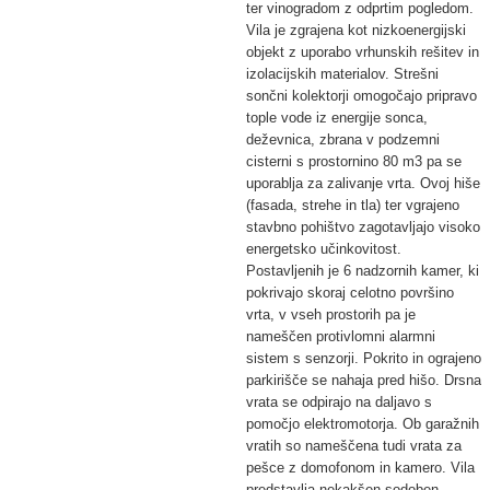
ter vinogradom z odprtim pogledom.
Vila je zgrajena kot nizkoenergijski
objekt z uporabo vrhunskih rešitev in
izolacijskih materialov. Strešni
sončni kolektorji omogočajo pripravo
tople vode iz energije sonca,
deževnica, zbrana v podzemni
cisterni s prostornino 80 m3 pa se
uporablja za zalivanje vrta. Ovoj hiše
(fasada, strehe in tla) ter vgrajeno
stavbno pohištvo zagotavljajo visoko
energetsko učinkovitost.
Postavljenih je 6 nadzornih kamer, ki
pokrivajo skoraj celotno površino
vrta, v vseh prostorih pa je
nameščen protivlomni alarmni
sistem s senzorji. Pokrito in ograjeno
parkirišče se nahaja pred hišo. Drsna
vrata se odpirajo na daljavo s
pomočjo elektromotorja. Ob garažnih
vratih so nameščena tudi vrata za
pešce z domofonom in kamero. Vila
predstavlja nekakšen sodoben