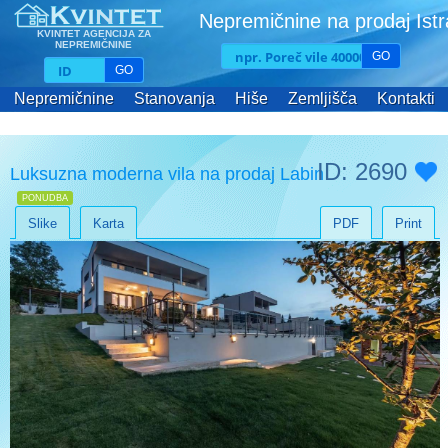
Nepremičnine na prodaj Ist
KVINTET AGENCIJA ZA
NEPREMIČNINE
GO
GO
Nepremičnine
Stanovanja
Hiše
Zemljišča
Kontakti
ID: 2690
Luksuzna moderna vila na prodaj Labin
PONUDBA
Slike
Karta
PDF
Print