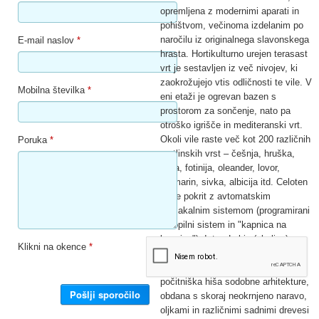
opremljena z modernimi aparati in
pohištvom, večinoma izdelanim po
naročilu iz originalnega slavonskega
E-mail naslov
*
hrasta. Hortikulturno urejen terasast
vrt je sestavljen iz več nivojev, ki
zaokrožujejo vtis odličnosti te vile. V
Mobilna številka
*
eni etaži je ogrevan bazen s
prostorom za sončenje, nato pa
otroško igrišče in mediteranski vrt.
Okoli vile raste več kot 200 različnih
Poruka
*
rastlinskih vrst – češnja, hruška,
oljka, fotinija, oleander, lovor,
rožmarin, sivka, albicija itd. Celoten
vrt je pokrit z avtomatskim
namakalnim sistemom (programirani
škropilni sistem in "kapnica na
kapnico"). Istra, Labin (okolica) -
Klikni na okence
*
Dizajnerska vila z ogrevanim
bazenom in odprtim pogledom je
počitniška hiša sodobne arhitekture,
obdana s skoraj neokrnjeno naravo,
oljkami in različnimi sadnimi drevesi