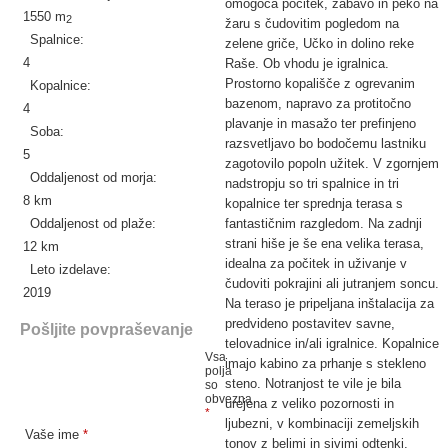
omogoča počitek, zabavo in peko na
1550 m
2
žaru s čudovitim pogledom na
Spalnice:
zelene griče, Učko in dolino reke
4
Raše. Ob vhodu je igralnica.
Prostorno kopališče z ogrevanim
Kopalnice:
bazenom, napravo za protitočno
4
plavanje in masažo ter prefinjeno
Soba:
razsvetljavo bo bodočemu lastniku
5
zagotovilo popoln užitek. V zgornjem
Oddaljenost od morja:
nadstropju so tri spalnice in tri
8 km
kopalnice ter sprednja terasa s
Oddaljenost od plaže:
fantastičnim razgledom. Na zadnji
strani hiše je še ena velika terasa,
12 km
idealna za počitek in uživanje v
Leto izdelave:
čudoviti pokrajini ali jutranjem soncu.
2019
Na teraso je pripeljana inštalacija za
predvideno postavitev savne,
Pošljite povpraševanje
telovadnice in/ali igralnice. Kopalnice
Vsa
imajo kabino za prhanje s stekleno
polja
steno. Notranjost te vile je bila
so
obvezna
urejena z veliko pozornosti in
*
ljubezni, v kombinaciji zemeljskih
Vaše ime
*
tonov z belimi in sivimi odtenki,