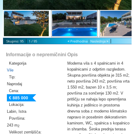
Skupno: 95
1 / 95
<
Predhodna
Naslednja
>
S
tart Slideshow
Informacije o nepremičnini
Opis
Kategorija
Moderna vila s 4 spalnicami in 4
kopalnicami z odprtim razgledom.
Vile
Skupna površina objekta je 315 m2;
Tip:
neto površina 243 m2; površina vrta
Naprodaj
1.550 m2, bazen 10 x 3,5 m;
Cena:
površina za sončenje 130 m2. V
€ 885 000
pritličju se nahaja lepo opremljena
Lokacija:
kuhinja z jedilnico in prostorna
dnevna soba z moderno klimatsko
Labin, Istra
napravo in posebnim dekorativnim
Površina:
kaminom, WC, spalnica s kopalnico
243 m
2
in shramba. Široka prednja terasa
Velikost zemljišča: