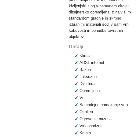
življenjski slog v naravnem okolju,
dizajnersko opremljena, z najvišjim
standardom gradnje in skrbno
izbranimi materiali sodi v sam vrh
kakovosti in ponudbe tovrstnih
objektov.
Detalji
Klima
ADSL internet
Bazen
Luksuzno
Dve terasi
Opremljeno
Vrt
Samodejno namakanje vrta
Okolica
Ogrevanje bazena
Videonadzor
Kamin