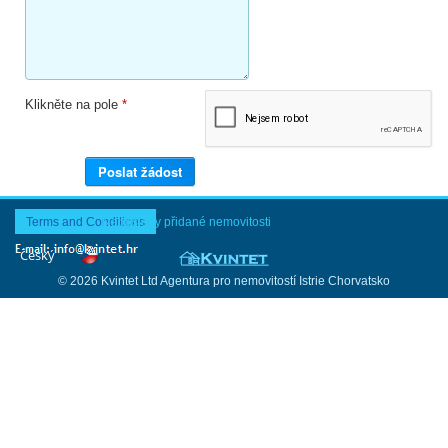
Klikněte na pole
*
Terms and Conditions
Naposledy přidané nemovitosti
© 2026 Kvintet Ltd Agentura pro nemovitostí Istrie Chorvatsko