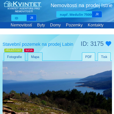
Nemovitosti na prodej Istri
KVINTET AGENTURA PRO
NEMOVITOSTÍ
Jít
Jít
Nemovitostí
Byty
Domy
Pozemky
Kontakty
ID: 3175
Stavební pozemek na prodej Labin
PŘÍLEŽITOST
SLEVA
Fotografie
Mapa
PDF
Tisk