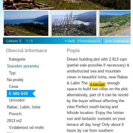
Celkem: 5
1 / 5
<
Další
Předcházející
>
S
tart Slideshow
Obecná informace
Popis
Kategorie
Dream building plot with 2.913 sqm
(partial sale possible if necessary) &
Stavební pozemky
unobstructed sea and mountain
Typ:
views in beautiful Istria, near Rabac
Na prodej
& Labin The plot offers enough
€ 520 000
Cena:
space to build two villas on the plot;
€ 480 645
alternatively, part of it can be resold
Umístění:
by the buyer without affecting the
view Perfect south-facing and
Rabac, Labin, Istrie
hillside location. Enjoy the Istrian
Povrch:
sun and fantastic sunsets on your
2913 m2
terrace all day long! Only about 6
Vzdálenost od moře:
hours by car from southern