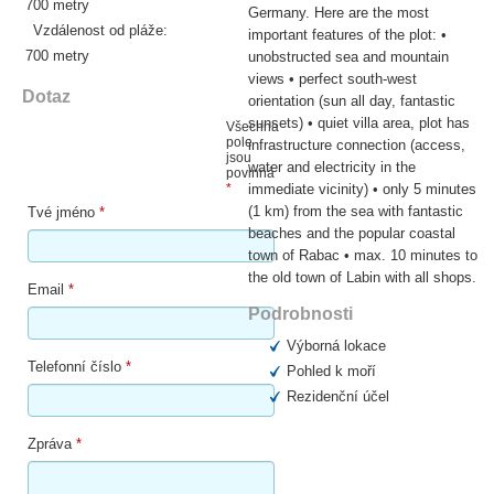
700 metry
Germany. Here are the most
Vzdálenost od pláže:
important features of the plot: •
700 metry
unobstructed sea and mountain
views • perfect south-west
Dotaz
orientation (sun all day, fantastic
sunsets) • quiet villa area, plot has
Všechna
pole
infrastructure connection (access,
jsou
water and electricity in the
povinná
*
immediate vicinity) • only 5 minutes
(1 km) from the sea with fantastic
Tvé jméno
*
beaches and the popular coastal
town of Rabac • max. 10 minutes to
the old town of Labin with all shops.
Email
*
Podrobnosti
Výborná lokace
Telefonní číslo
*
Pohled k moří
Rezidenční účel
Zpráva
*