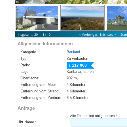
Insgesamt: 20
1 / 19
<
Vorheriges
Nächstes
>
S
tar
Allgemeine Informationen
Kategorie
Bauland
Typ:
Zu verkaufen
Preis:
€ 117 000
Lage:
Kanfanar, Istrien
Oberfläche:
902 m
2
Entfernung vom Meer:
4 Kilometer
Entfernung vom Strand:
4 Kilometer
Entfernung vom Zentrum:
6.5 Kilometer
Anfrage
Alle Felder sind obligatorisch
*
Ihr Name
*