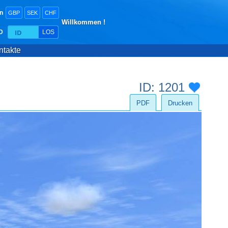
n
GBP
SEK
CHF
Willkommen !
D
LOS
ntakte
ID: 1201
PDF
Drucken