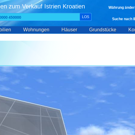
en zum Verkauf Istrien Kroatien
Währung änder
LOS
Suche nach I
ilien
Wohnungen
Häuser
Grundstücke
Ko