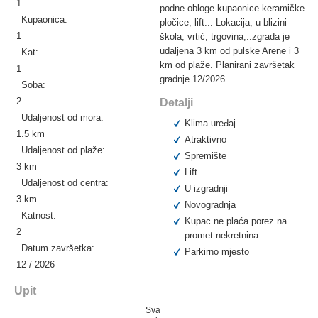
1
podne obloge kupaonice keramičke
Kupaonica:
pločice, lift... Lokacija; u blizini
1
škola, vrtić, trgovina,..zgrada je
udaljena 3 km od pulske Arene i 3
Kat:
km od plaže. Planirani završetak
1
gradnje 12/2026.
Soba:
2
Detalji
Udaljenost od mora:
Klima uređaj
1.5 km
Atraktivno
Udaljenost od plaže:
Spremište
3 km
Lift
Udaljenost od centra:
U izgradnji
3 km
Novogradnja
Katnost:
Kupac ne plaća porez na
2
promet nekretnina
Datum završetka:
Parkirno mjesto
12 / 2026
Upit
Sva