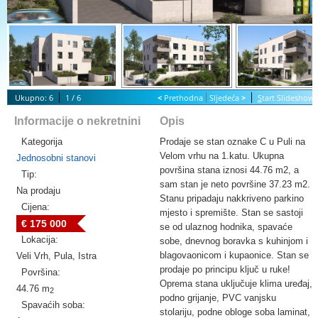
Ukupno: 6
1 / 6
<
Prethodna
Sljedeća
>
S
tart Slideshow
Informacije o nekretnini
Opis
Kategorija
Prodaje se stan oznake C u Puli na
Velom vrhu na 1.katu. Ukupna
Jednosobni stanovi
površina stana iznosi 44.76 m2, a
Tip:
sam stan je neto površine 37.23 m2.
Na prodaju
Stanu pripadaju nakkriveno parkino
Cijena:
mjesto i spremište. Stan se sastoji
€ 175 000
se od ulaznog hodnika, spavaće
Lokacija:
sobe, dnevnog boravka s kuhinjom i
blagovaonicom i kupaonice. Stan se
Veli Vrh, Pula, Istra
prodaje po principu ključ u ruke!
Površina:
Oprema stana uključuje klima uređaj,
44.76 m
2
podno grijanje, PVC vanjsku
Spavaćih soba:
stolariju, podne obloge soba laminat,