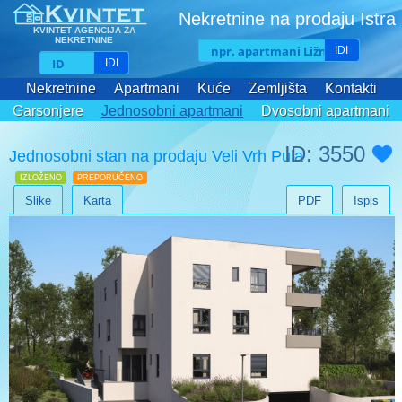
Nekretnine na prodaju Istra
KVINTET AGENCIJA ZA
NEKRETNINE
IDI
IDI
Nekretnine
Apartmani
Kuće
Zemljišta
Kontakti
Garsonjere
Jednosobni apartmani
Dvosobni apartmani
Trosobni apartmani
ID: 3550
Jednosobni stan na prodaju Veli Vrh Pula
IZLOŽENO
PREPORUČENO
Slike
Karta
PDF
Ispis