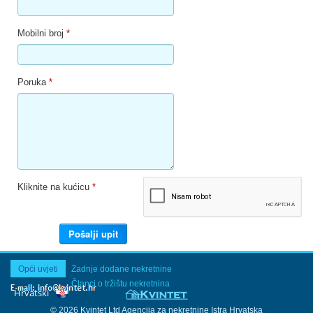
Mobilni broj
*
Poruka
*
Kliknite na kućicu
*
Opći uvjeti
Zadnje dodane nekretnine
Članci o tržištu nekretnina
© 2026 Kvintet Ltd Agencija za nekretnine Istra Hrvatska