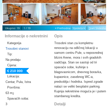
Ukupno: 19
1 / 19
<
Prethodna
Sljedeća
>
S
tart Slidesho
Informacije o nekretnini
Opis
Kategorija
Trosobni stan za kompletnu
renovaciju na odličnoj lokaciji u
Trosobni stanovi
samom centru Pule, u neposrednoj
Tip:
blizini Arene, mora i svih gradskih
Na prodaju
sadržaja. Stan se sastoji od tri
Cijena:
spavaće sobe, kuhinje s
€ 210 000
blagovaonicom, dnevnog boravka,
Lokacija:
kupaonice, zasebnog WC-a,
predsoblja i hodnika. Ispred zgrade
Centar, Pula, Istra
nalazi se veliki besplatni parking.
Površina:
Kupnja nekretnine moguća je i putem
63 m
2
stambenog kredita.
Spavaćih soba:
Detalji
3