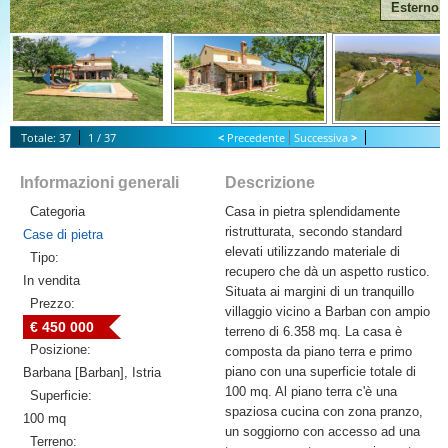
Esterno
Totale: 37
1 / 37
<
Precedente
Successiva
>
S
tart Slideshow
Informazioni generali
Descrizione
Categoria
Casa in pietra splendidamente
ristrutturata, secondo standard
Case di pietra
elevati utilizzando materiale di
Tipo:
recupero che dà un aspetto rustico.
In vendita
Situata ai margini di un tranquillo
Prezzo:
villaggio vicino a Barban con ampio
€ 450 000
terreno di 6.358 mq. La casa è
Posizione:
composta da piano terra e primo
piano con una superficie totale di
Barbana [Barban], Istria
100 mq. Al piano terra c'è una
Superficie:
spaziosa cucina con zona pranzo,
100 mq
un soggiorno con accesso ad una
Terreno: