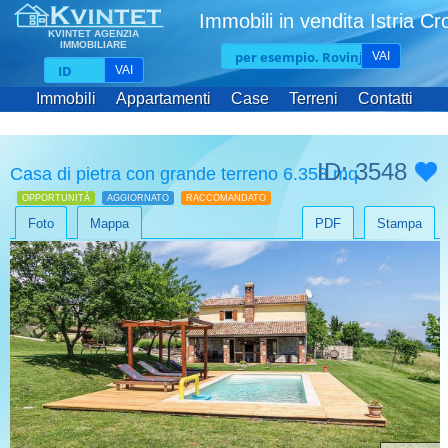
Immobili in vendita Istria Cr
KVINTET AGENZIA
IMMOBILIARE
VAI
VAI
Immobili
Appartamenti
Case
Terreni
Contatti
ID: 3548
Casa di pietra con grande terreno 6.358 mq
OPPORTUNITÀ
AGGIORNATO
RACCOMANDATO
Foto
Mappa
PDF
Stampa