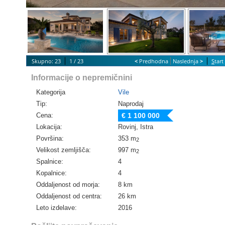
Skupno: 23
1 / 23
<
Predhodna
Naslednja
>
S
tar
Informacije o nepremičnini
Kategorija
Vile
Tip:
Naprodaj
Cena:
€ 1 100 000
Lokacija:
Rovinj, Istra
Površina:
353 m
2
Velikost zemljišča:
997 m
2
Spalnice:
4
Kopalnice:
4
Oddaljenost od morja:
8 km
Oddaljenost od centra:
26 km
Leto izdelave:
2016