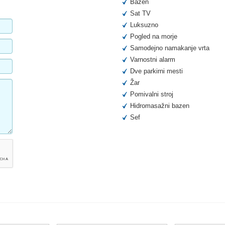
Bazen
Sat TV
Luksuzno
Pogled na morje
Samodejno namakanje vrta
Varnostni alarm
Dve parkirni mesti
Žar
Pomivalni stroj
Hidromasažni bazen
Sef