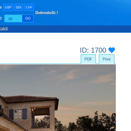
o
GBP
SEK
CHF
Dobrodošli !
ID
GO
akti
ID: 1700
PDF
Print