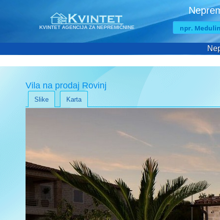
Neprem
KVINTET AGENCIJA ZA NEPREMIČNINE
Nep
Vila na prodaj Rovinj
Slike
Karta