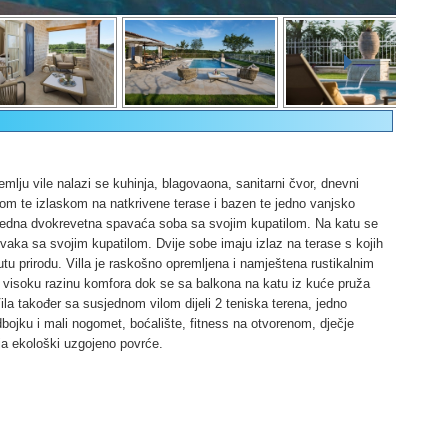
emlju vile nalazi se kuhinja, blagovaona, sanitarni čvor, dnevni
om te izlaskom na natkrivene terase i bazen te jedno vanjsko
i jedna dvokrevetna spavaća soba sa svojim kupatilom. Na katu se
aka sa svojim kupatilom. Dvije sobe imaju izlaz na terase s kojih
tu prirodu. Villa je raskošno opremljena i namještena rustikalnim
o visoku razinu komfora dok se sa balkona na katu iz kuće pruža
ila također sa susjednom vilom dijeli 2 teniska terena, jedno
bojku i mali nogomet, boćalište, fitness na otvorenom, dječje
aja ekološki uzgojeno povrće.