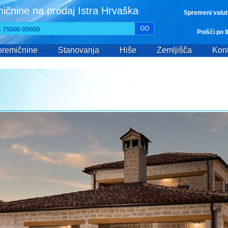
ičnine na prodaj Istra Hrvaška
Spremeni valut
GO
Poišči po 
remičnine
Stanovanja
Hiše
Zemljišča
Kont