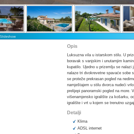
t Slideshow
Opis
Luksuzna vila u istarskom stilu. U priz
boravak s vanjskim i unutarnjim kamin
kupatilo. Ujedno u prizemlju se nalaz
nalaze tri dvokrevetne spavaće sobe sv
se proteže prekrasan pogled na nedirnu
namještajem u stilu dvorca nudeći vrl
prelijepi panoramski pogled na more. V
višenamjensko igralište za košarku, od
igralište i vrt u kojem se trenutno uzg
Detalji
Klima
ADSL internet