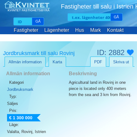
Fastigheter till salu i Istrien
KVINTET FASTIGHETSBYRÅ
GÅ
GÅ
Fastigheter
Lägenheter
Hus
Mark
Kontakt
ID: 2882
Jordbruksmark till salu Rovinj
Allmän information
Karta
PDF
Skriva ut
Allmän information
Beskrivning
Kategori
Agricultural land in Rovinj in one
piece is located only 400 meters
Jordbruksmark
from the sea and 3 km from Rovinj.
Typ:
Säljes
Pris:
€ 1 300 000
Läge:
Valalta, Rovinj, Istrien