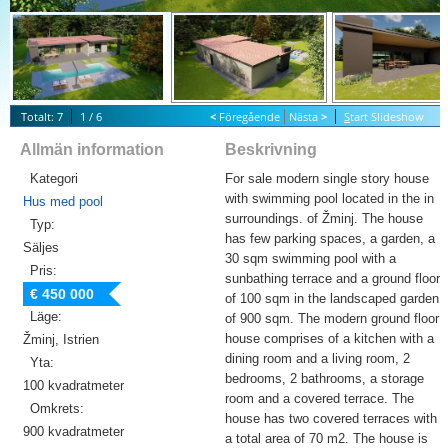
Totalt: 7
1 / 6
<
Föregående
Nästa
>
S
tart Slideshow
Allmän information
Beskrivning
Kategori
For sale modern single story house
with swimming pool located in the in
Hus med pool
surroundings. of Žminj. The house
Typ:
has few parking spaces, a garden, a
Säljes
30 sqm swimming pool with a
Pris:
sunbathing terrace and a ground floor
€ 450 000
of 100 sqm in the landscaped garden
Läge:
of 900 sqm. The modern ground floor
house comprises of a kitchen with a
Žminj, Istrien
dining room and a living room, 2
Yta:
bedrooms, 2 bathrooms, a storage
100 kvadratmeter
room and a covered terrace. The
Omkrets:
house has two covered terraces with
900 kvadratmeter
a total area of 70 m2. The house is