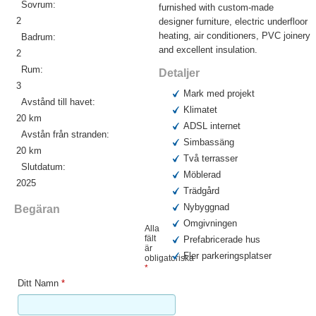
Sovrum:
furnished with custom-made
2
designer furniture, electric underfloor
heating, air conditioners, PVC joinery
Badrum:
and excellent insulation.
2
Rum:
Detaljer
3
Mark med projekt
Avstånd till havet:
Klimatet
20 km
ADSL internet
Avstån från stranden:
Simbassäng
20 km
Två terrasser
Slutdatum:
Möblerad
2025
Trädgård
Nybyggnad
Begäran
Omgivningen
Alla
fält
Prefabricerade hus
är
Fler parkeringsplatser
obligatoriska
*
Ditt Namn
*