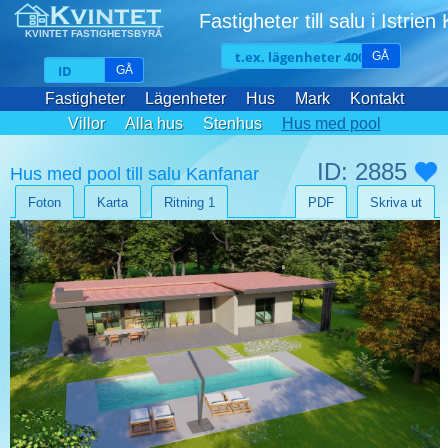
Fastigheter till salu i Istrien
KVINTET FASTIGHETSBYRÅ
GÅ
GÅ
Fastigheter
Lägenheter
Hus
Mark
Kontakt
Villor
Alla hus
Stenhus
Hus med pool
ID: 2885
Hus med pool till salu Kanfanar
Foton
Karta
Ritning 1
PDF
Skriva ut