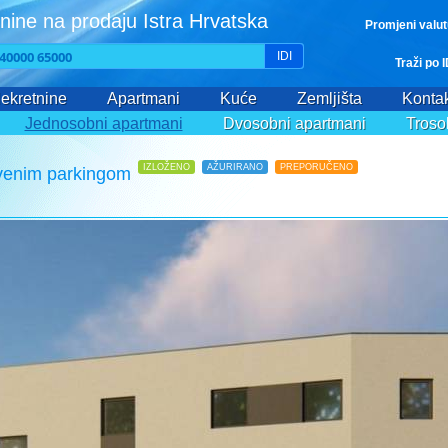
nine na prodaju Istra Hrvatska
Promjeni valu
IDI
Traži po 
ekretnine
Apartmani
Kuće
Zemljišta
Kontak
Jednosobni apartmani
Dvosobni apartmani
Troso
IZLOŽENO
AŽURIRANO
PREPORUČENO
ivenim parkingom