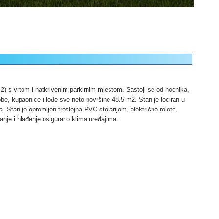
m2) s vrtom i natkrivenim parkirnim mjestom. Sastoji se od hodnika,
be, kupaonice i lođe sve neto površine 48.5 m2. Stan je lociran u
 Stan je opremljen troslojna PVC stolarijom, električne rolete,
janje i hlađenje osigurano klima uređajima.