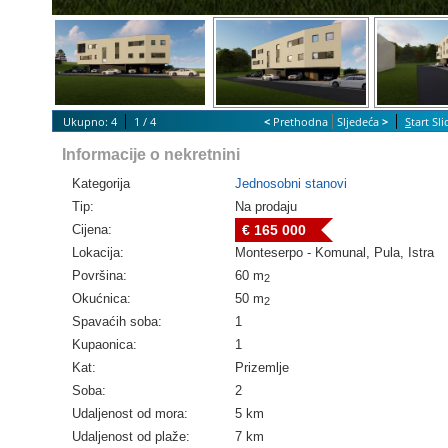
Ukupno: 4
1 / 4
<
Prethodna
Sljedeća
>
S
tart Sl
Informacije o nekretnini
Kategorija
Jednosobni stanovi
Tip:
Na prodaju
Cijena:
€ 165 000
Lokacija:
Monteserpo - Komunal, Pula, Istra
Površina:
60 m
2
Okućnica:
50 m
2
Spavaćih soba:
1
Kupaonica:
1
Kat:
Prizemlje
Soba:
2
Udaljenost od mora:
5 km
Udaljenost od plaže:
7 km