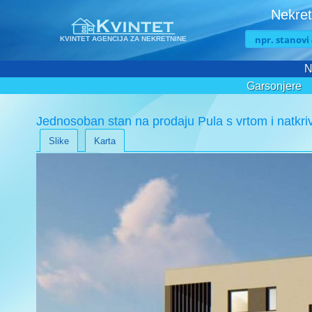
Nekret
KVINTET AGENCIJA ZA NEKRETNINE
N
Garsonjere
Jednosoban stan na prodaju Pula s vrtom i natkr
Slike
Karta