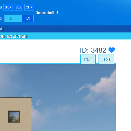
tu
GBP
SEK
CHF
Dobrodošli !
ID
IDI
ti
bni apartmani
ID: 3482
PDF
Ispis