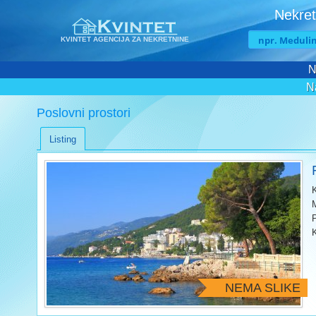
Nekret
KVINTET AGENCIJA ZA NEKRETNINE
N
N
Poslovni prostori
Listing
NEMA SLIKE