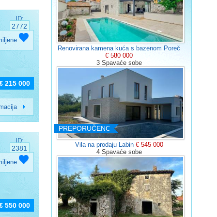
ID:
2772
miljene
Renovirana kamena kuća s bazenom Poreč
€ 580 000
3 Spavaće sobe
€ 215 000
rmacija
PREPORUČENO
ID:
Vila na prodaju Labin
€ 545 000
2381
4 Spavaće sobe
miljene
€ 550 000