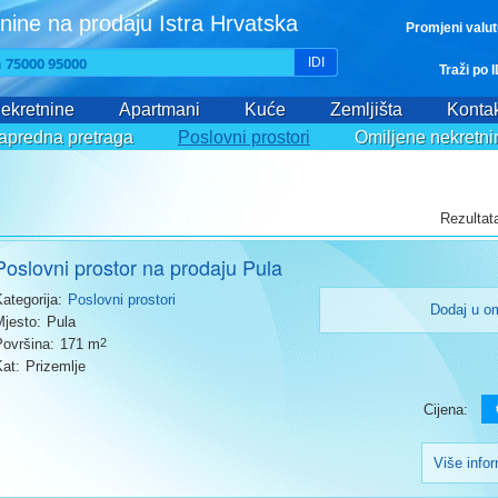
nine na prodaju Istra Hrvatska
Promjeni valu
IDI
Traži po 
ekretnine
Apartmani
Kuće
Zemljišta
Kontak
apredna pretraga
Poslovni prostori
Omiljene nekretni
Rezultata
Poslovni prostor na prodaju Pula
Kategorija:
Poslovni prostori
Dodaj u o
Mjesto:
Pula
Površina:
171 m
2
Kat:
Prizemlje
Cijena:
Više info