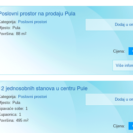
Poslovni prostor na prodaju Pula
Kategorija:
Poslovni prostori
Dodaj u o
Mjesto:
Pula
Površina:
88 m
2
Cijena:
Više info
12 jednosobnih stanova u centru Pule
Kategorija:
Poslovni prostori
Dodaj u o
Mjesto:
Pula
Spavaće sobe:
1
Kupaonica:
1
Površina:
495 m
2
Cijena: