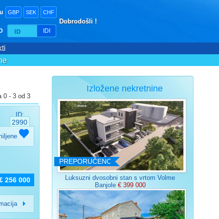
tu
GBP
SEK
CHF
Dobrodošli !
ID
IDI
ti
ne
Izložene nekretnine
 0 - 3 od 3
ID:
2990
miljene
PREPORUČENO
Luksuzni dvosobni stan s vrtom Volme
€ 256 000
Banjole
€ 399 000
rmacija