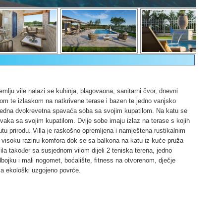
emlju vile nalazi se kuhinja, blagovaona, sanitarni čvor, dnevni
om te izlaskom na natkrivene terase i bazen te jedno vanjsko
i jedna dvokrevetna spavaća soba sa svojim kupatilom. Na katu se
aka sa svojim kupatilom. Dvije sobe imaju izlaz na terase s kojih
tu prirodu. Villa je raskošno opremljena i namještena rustikalnim
o visoku razinu komfora dok se sa balkona na katu iz kuće pruža
ila također sa susjednom vilom dijeli 2 teniska terena, jedno
bojku i mali nogomet, boćalište, fitness na otvorenom, dječje
aja ekološki uzgojeno povrće.