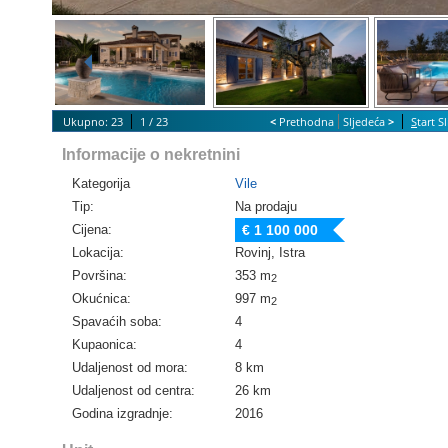
Ukupno: 23
1 / 23
<
Prethodna
Sljedeća
>
S
tart 
Informacije o nekretnini
Kategorija
Vile
Tip:
Na prodaju
Cijena:
€ 1 100 000
Lokacija:
Rovinj, Istra
Površina:
353 m
2
Okućnica:
997 m
2
Spavaćih soba:
4
Kupaonica:
4
Udaljenost od mora:
8 km
Udaljenost od centra:
26 km
Godina izgradnje:
2016