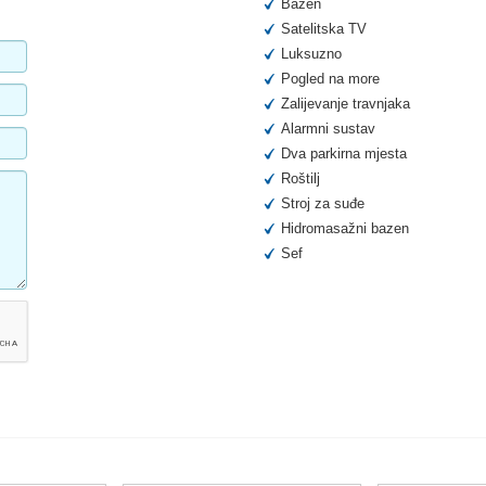
Bazen
Satelitska TV
Luksuzno
Pogled na more
Zalijevanje travnjaka
Alarmni sustav
Dva parkirna mjesta
Roštilj
Stroj za suđe
Hidromasažni bazen
Sef