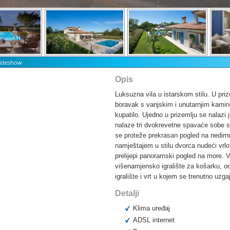
Slideshow
Opis
Luksuzna vila u istarskom stilu. U priz
boravak s vanjskim i unutarnjim kamin
kupatilo. Ujedno u prizemlju se nalaz
nalaze tri dvokrevetne spavaće sobe sv
se proteže prekrasan pogled na nedirnu
namještajem u stilu dvorca nudeći vrl
prelijepi panoramski pogled na more. V
višenamjensko igralište za košarku, od
igralište i vrt u kojem se trenutno uzg
Detalji
Klima uređaj
ADSL internet