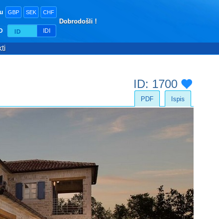
tu
GBP
SEK
CHF
Dobrodošli !
ID
IDI
ti
ID: 1700
PDF
Ispis