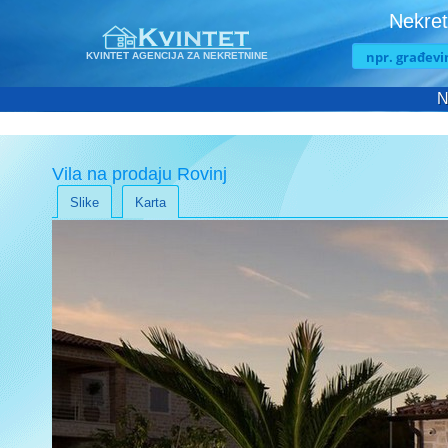
Nekret
KVINTET AGENCIJA ZA NEKRETNINE
N
Vila na prodaju Rovinj
Slike
Karta