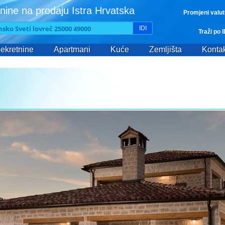
nine na prodaju Istra Hrvatska
Promjeni valu
IDI
Traži po 
ekretnine
Apartmani
Kuće
Zemljišta
Kontak