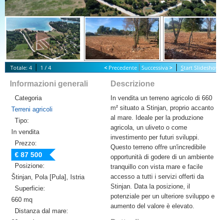
Totale: 4
1 / 4
<
Precedente
Successiva
>
S
tart Slideshow
Informazioni generali
Descrizione
Categoria
In vendita un terreno agricolo di 660
m² situato a Stinjan, proprio accanto
Terreni agricoli
al mare. Ideale per la produzione
Tipo:
agricola, un uliveto o come
In vendita
investimento per futuri sviluppi.
Prezzo:
Questo terreno offre un'incredibile
€ 87 500
opportunità di godere di un ambiente
Posizione:
tranquillo con vista mare e facile
accesso a tutti i servizi offerti da
Štinjan, Pola [Pula], Istria
Stinjan. Data la posizione, il
Superficie:
potenziale per un ulteriore sviluppo e
660 mq
aumento del valore è elevato.
Distanza dal mare: