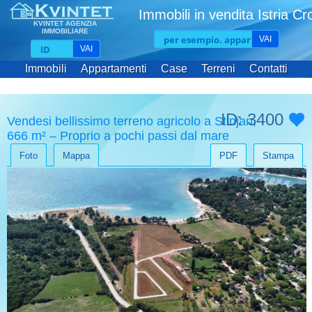
Immobili in vendita Istria Cr
KVINTET AGENZIA
IMMOBILIARE
VAI
VAI
Immobili
Appartamenti
Case
Terreni
Contatti
ID: 3400
Vendesi bellissimo terreno agricolo a Stinjan,
666 m² – Proprio a pochi passi dal mare
Foto
Mappa
PDF
Stampa