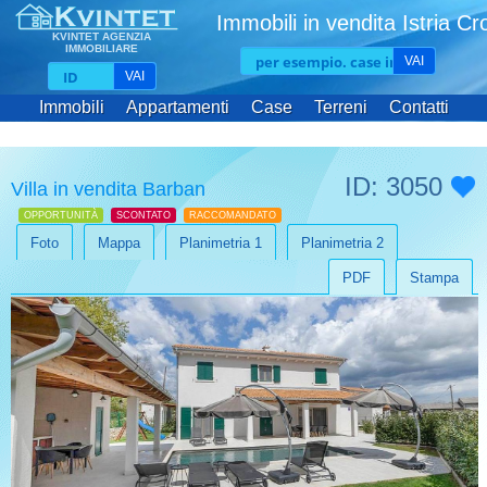
Immobili in vendita Istria Cr
KVINTET AGENZIA
IMMOBILIARE
VAI
VAI
Immobili
Appartamenti
Case
Terreni
Contatti
ID: 3050
Villa in vendita Barban
OPPORTUNITÀ
SCONTATO
RACCOMANDATO
Foto
Mappa
Planimetria 1
Planimetria 2
PDF
Stampa