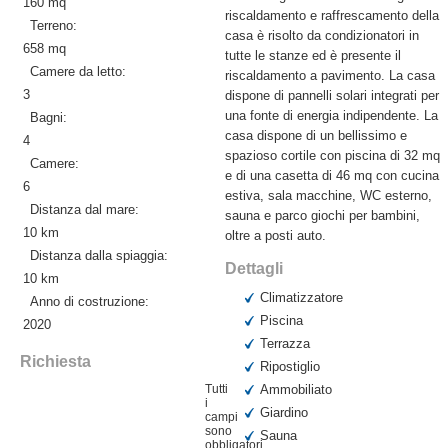
160 mq
riscaldamento e raffrescamento della
Terreno:
casa è risolto da condizionatori in
658 mq
tutte le stanze ed è presente il
Camere da letto:
riscaldamento a pavimento. La casa
3
dispone di pannelli solari integrati per
una fonte di energia indipendente. La
Bagni:
casa dispone di un bellissimo e
4
spazioso cortile con piscina di 32 mq
Camere:
e di una casetta di 46 mq con cucina
6
estiva, sala macchine, WC esterno,
Distanza dal mare:
sauna e parco giochi per bambini,
10 km
oltre a posti auto.
Distanza dalla spiaggia:
Dettagli
10 km
Climatizzatore
Anno di costruzione:
Piscina
2020
Terrazza
Richiesta
Ripostiglio
Tutti
Ammobiliato
i
Giardino
campi
sono
Sauna
obbligatori