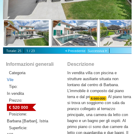
Totale: 25
1 / 23
<
Precedente
Successiva
>
S
tart Slideshow
Informazioni generali
Descrizione
Categoria
In vendita villa con piscina e
strutture ausiliarie situata non
Vile
lontano dal centro di Barbana.
Tipo:
L'immobile è composto dal piano
In vendita
terra e dal primo piano. Al piano terra
€ 560 000
Prezzo:
si trova un soggiorno con sala da
€ 520 000
pranzo collegato al terrazzo
Posizione:
principale, una camera da letto con
bagno e un bagno per gli ospiti. Al
Barbana [Barban], Istria
primo piano ci sono due camere da
Superficie:
letto con guardaroba e due bagni. Il