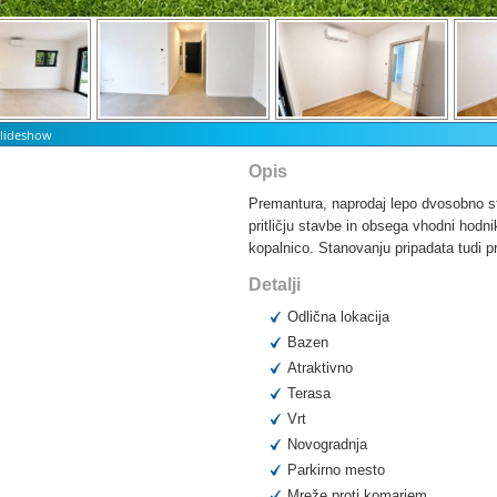
Slideshow
Opis
Premantura, naprodaj lepo dvosobno s
pritličju stavbe in obsega vhodni hodni
kopalnico. Stanovanju pripadata tudi pr
Detalji
Odlična lokacija
Bazen
Atraktivno
Terasa
Vrt
Novogradnja
Parkirno mesto
Mreže proti komarjem