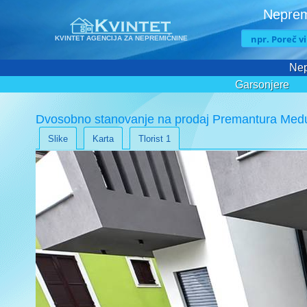
Neprem
KVINTET AGENCIJA ZA NEPREMIČNINE
Nep
Garsonjere
Dvosobno stanovanje na prodaj Premantura Medu
Slike
Karta
Tlorist 1