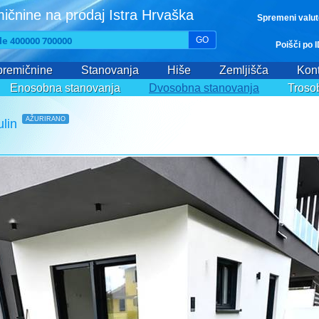
ičnine na prodaj Istra Hrvaška
Spremeni valut
GO
Poišči po 
remičnine
Stanovanja
Hiše
Zemljišča
Kont
Enosobna stanovanja
Dvosobna stanovanja
Troso
AŽURIRANO
lin