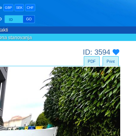
o
GBP
SEK
CHF
ID
GO
akti
bna stanovanja
Dobrodošli !
ID: 3594
PDF
Print