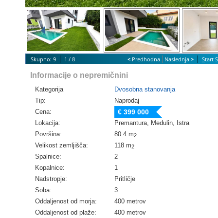
Skupno: 9
1 / 8
<
Predhodna
Naslednja
>
S
tart 
Informacije o nepremičnini
Kategorija
Dvosobna stanovanja
Tip:
Naprodaj
Cena:
€ 399 000
Lokacija:
Premantura, Medulin, Istra
Površina:
80.4 m
2
Velikost zemljišča:
118 m
2
Spalnice:
2
Kopalnice:
1
Nadstropje:
Pritličje
Soba:
3
Oddaljenost od morja:
400 metrov
Oddaljenost od plaže:
400 metrov