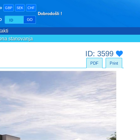
o
GBP
SEK
CHF
Dobrodošli !
ID
GO
akti
bna stanovanja
ID: 3599
PDF
Print