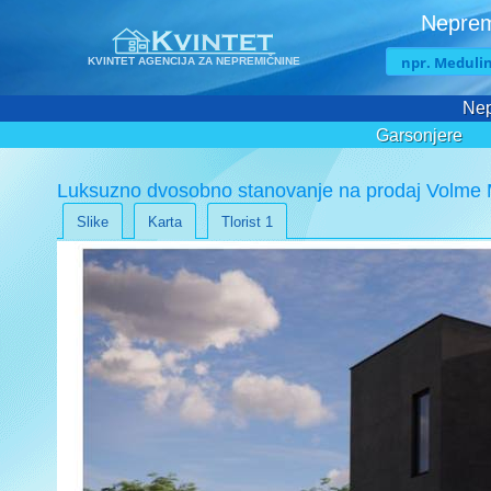
Neprem
KVINTET AGENCIJA ZA NEPREMIČNINE
Nep
Garsonjere
Luksuzno dvosobno stanovanje na prodaj Volme 
Slike
Karta
Tlorist 1