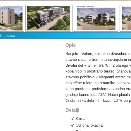
t Slideshow
Opis
Banjole - Volme, luksuzno dvosobno s
stavbe s samo tremi stanovanjskimi e
Bivalni del v izmeri 64.70 m2 obsega vh
kopalnico in prostrano teraso. Stanov
stavbno pohištvo v elegantni antracitni
električne rolete in komarnike, visoko
vseh prostorih, protivlomna vhodna vr
gradnje konec leta 2027. Način plačila:
% obrtniška dela – II. faza - 10 % ob
Detalji
Klima
Odlična lokacija