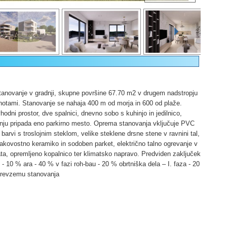
tanovanje v gradnji, skupne površine 67.70 m2 v drugem nadstropju
notami. Stanovanje se nahaja 400 m od morja in 600 od plaže.
odni prostor, dve spalnici, dnevno sobo s kuhinjo in jedilnico,
anju pripada eno parkirno mesto. Oprema stanovanja vključuje PVC
 barvi s troslojnim steklom, velike steklene drsne stene v ravnini tal,
kakovostno keramiko in sodoben parket, električno talno ogrevanje v
ata, opremljeno kopalnico ter klimatsko napravo. Predviden zaključek
 - 10 % ara - 40 % v fazi roh-bau - 20 % obrtniška dela – I. faza - 20
 prevzemu stanovanja