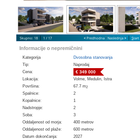
Skupno: 18
1 / 17
<
Predhodna
Naslednja
>
S
tar
Informacije o nepremičnini
Kategorija
Dvosobna stanovanja
Tip:
Naprodaj
Cena:
€ 349 000
Lokacija:
Volme, Medulin, Istra
Površina:
67.7 m
2
Spalnice:
2
Kopalnice:
1
Nadstropje:
2
Soba:
3
Oddaljenost od morja:
400 metrov
Oddaljenost od plaže:
600 metrov
Datum dokončanja:
2027