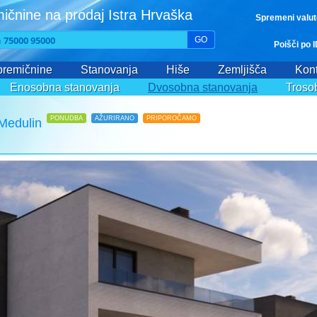
ičnine na prodaj Istra Hrvaška
Spremeni valut
GO
Poišči po 
remičnine
Stanovanja
Hiše
Zemljišča
Kont
Enosobna stanovanja
Dvosobna stanovanja
Troso
PONUDBA
AŽURIRANO
PRIPOROČAMO
Medulin