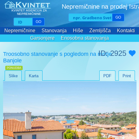
Nepremičnine na prodaj Ist
KVINTET AGENCIJA ZA
NEPREMIČNINE
GO
GO
Nepremičnine
Stanovanja
Hiše
Zemljišča
Kontakti
Garsonjere
Enosobna stanovanja
Dvosobna stanovanja
Trosobna stanovanja
ID: 2925
Troosobno stanovanje s pogledom na morje
Banjole
PONUDBA
Slike
Karta
PDF
Print