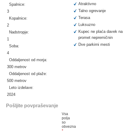
Atraktivno
Spalnice:
Talno ogrevanje
3
Terasa
Kopalnice:
Luksuzno
2
Kupec ne plaća davek na
Nadstropje:
promet nepremičnin
1
Dve parkirni mesti
Soba:
4
Oddaljenost od morja:
300 metrov
Oddaljenost od plaže:
500 metrov
Leto izdelave:
2024
Pošljite povpraševanje
Vsa
polja
so
obvezna
*