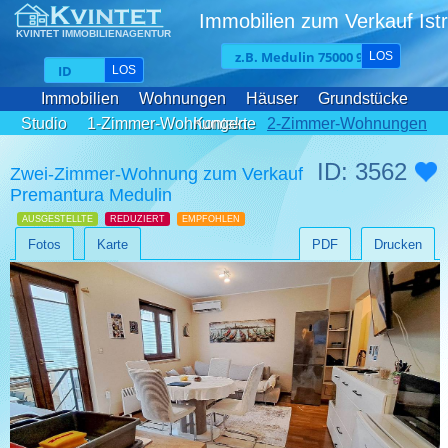
Immobilien zum Verkauf Istr
KVINTET IMMOBILIENAGENTUR
LOS
LOS
Immobilien
Wohnungen
Häuser
Grundstücke
Studio
1-Zimmer-Wohnungen
Kontakte
2-Zimmer-Wohnungen
3-Zimmer-Wohnungen
ID: 3562
Zwei-Zimmer-Wohnung zum Verkauf
Premantura Medulin
AUSGESTELLTE
REDUZIERT
EMPFOHLEN
Fotos
Karte
PDF
Drucken