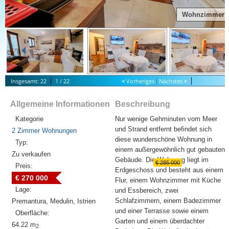
Wohnzimmer
Insgesamt: 22
1 / 22
<
Vorheriges
Nächstes
>
S
tart Slideshow
Allgemeine Informationen
Beschreibung
Kategorie
Nur wenige Gehminuten vom Meer
und Strand entfernt befindet sich
2 Zimmer Wohnungen
diese wunderschöne Wohnung in
Typ:
einem außergewöhnlich gut gebauten
Zu verkaufen
Gebäude. Die Wohnung liegt im
€ 285 000
Preis:
Erdgeschoss und besteht aus einem
€ 270 000
Flur, einem Wohnzimmer mit Küche
Lage:
und Essbereich, zwei
Schlafzimmern, einem Badezimmer
Premantura, Medulin, Istrien
und einer Terrasse sowie einem
Oberfläche:
Garten und einem überdachter
64.22 m
2