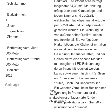
Parkplatz. Die Wohnfläche beträgt
Schlafzimmer:
insgesamt 64,30 m². Die Heizung
2
erfolgt über eine Klimaanlage, und in
Badezimmer:
jedem Zimmer sind zusätzlich
1
elektrische Heizkörper installiert, die
per SIM-Karte und Smartphone-App
Stock:
gesteuert werden. Die Wohnung ist
Erdgeschoss
von äußerst hoher Qualität, schön
Zimmer:
und funktional. Sie verfügt über
3
Parkettböden, die Küche ist mit allen
Entfernung vom Meer:
notwendigen Geräten wie einem
600 Meter
Geschirrspüler ausgestattet, und der
Entfernung vom Strand:
Garten bietet eine schöne Markise
mit integrierter LED-Beleuchtung,
600 Meter
deren Intensität reguliert werden
Baujahr:
kann, sowie einen Tisch mit Stühlen
2018
und Stauraum für Gartengeräte,
Stühle, Tisch und Badeutensilien.
Anfrage
Ein weiterer Vorteil beim Besitz einer
Alle
Wohnung in Premantura ist die
Felder
kostenlose Tageskarte für den
sind
obligatorisch
Kamenjak-Nationalpark (über 20 km
*
wunderschöne Strände).