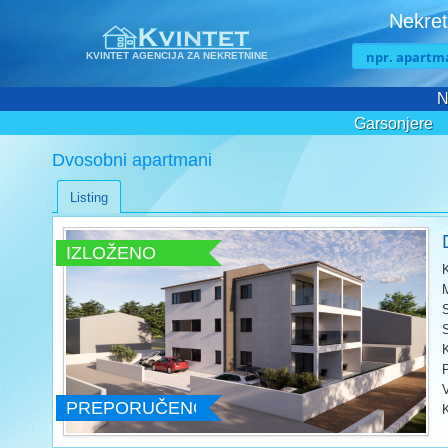
Nekret
KVINTET AGENCIJA ZA NEKRETNINE
N
Garsonjere
Dvosobni apartmani
Listing
IZLOŽENO
V
PREPORUČENO