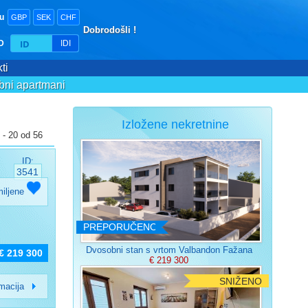
tu
GBP
SEK
CHF
Dobrodošli !
ID
IDI
ti
bni apartmani
Izložene nekretnine
 - 20 od 56
ID:
3541
miljene
PREPORUČENO
Dvosobni stan s vrtom Valbandon Fažana
€ 219 300
€ 219 300
SNIŽENO
rmacija