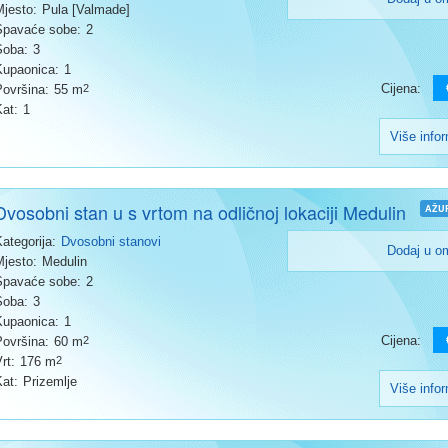
Mjesto:
Pula [Valmade]
Spavaće sobe:
2
Soba:
3
Kupaonica:
1
Cijena:
Površina:
55 m
2
Kat:
1
Više info
Dvosobni stan u s vrtom na odličnoj lokaciji Medulin
AŽU
Kategorija:
Dvosobni stanovi
Dodaj u o
Mjesto:
Medulin
Spavaće sobe:
2
Soba:
3
Kupaonica:
1
Cijena:
Površina:
60 m
2
rt:
176 m
2
Kat:
Prizemlje
Više info