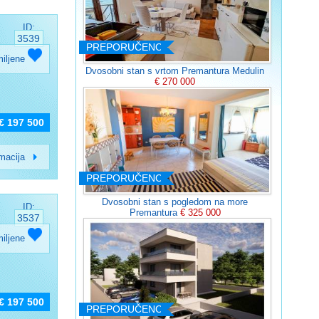
ID:
3539
PREPORUČENO
miljene
Dvosobni stan s vrtom Premantura Medulin
€ 270 000
€ 197 500
rmacija
PREPORUČENO
Dvosobni stan s pogledom na more
ID:
Premantura
€ 325 000
3537
miljene
€ 197 500
PREPORUČENO