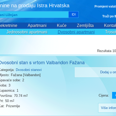
nine na prodaju Istra Hrvatska
Promjeni valu
IDI
Traži po 
ekretnine
Apartmani
Kuće
Zemljišta
Kontak
Jednosobni apartmani
Dvosobni apartmani
Troso
Rezultata 10
Dvosobni stan s vrtom Valbandon Fažana
Kategorija:
Dvosobni stanovi
Dodaj u o
Mjesto:
Fažana [Valbandon]
Spavaće sobe:
2
Soba:
3
Kupaonica:
1
Cijena:
Površina:
70.74 m
2
rt:
50 m
2
Kat:
Prizemlje
Više info