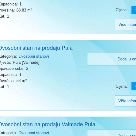
Kupaonica:
1
Cijena:
Površina:
68.83 m
2
Kat:
1
Više info
Dvosobni stan na prodaju Pula
Kategorija:
Dvosobni stanovi
Dodaj u o
Mjesto:
Pula [Valmade]
Spavaće sobe:
2
Kupaonica:
1
Površina:
58 m
2
Cijena:
Kat:
1
Više info
Dvosobni stan na prodaju Valmade Pula
Kategorija:
Dvosobni stanovi
Dodaj u o