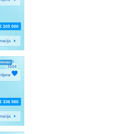
€ 205 000
rmacija
ID:
RIRANO
3504
miljene
€ 336 560
rmacija