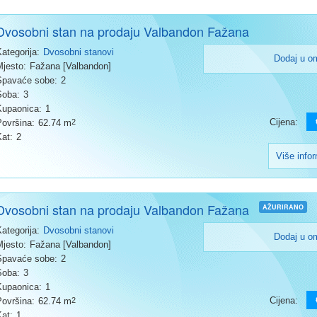
Dvosobni stan na prodaju Valbandon Fažana
Kategorija:
Dvosobni stanovi
Dodaj u o
Mjesto:
Fažana [Valbandon]
Spavaće sobe:
2
Soba:
3
Kupaonica:
1
Cijena:
Površina:
62.74 m
2
Kat:
2
Više info
Dvosobni stan na prodaju Valbandon Fažana
AŽURIRANO
Kategorija:
Dvosobni stanovi
Dodaj u o
Mjesto:
Fažana [Valbandon]
Spavaće sobe:
2
Soba:
3
Kupaonica:
1
Cijena:
Površina:
62.74 m
2
Kat:
1