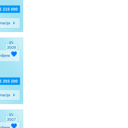
€ 215 000
rmacija
ID:
3509
miljene
€ 203 200
rmacija
ID:
3507
miljene