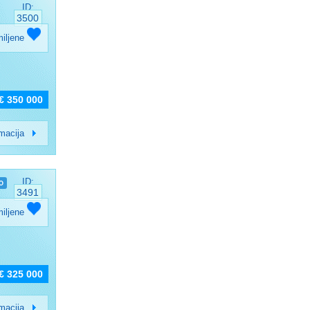
ID:
3500
miljene
€ 350 000
rmacija
ID:
O
3491
miljene
€ 325 000
rmacija