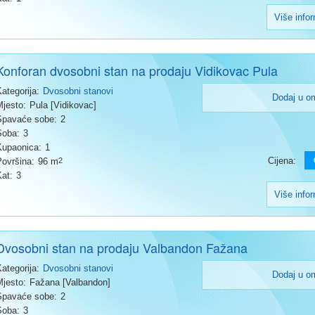
Više info
Konforan dvosobni stan na prodaju Vidikovac Pula
Kategorija:
Dvosobni stanovi
Dodaj u o
Mjesto:
Pula [Vidikovac]
Spavaće sobe:
2
Soba:
3
Kupaonica:
1
Cijena:
Površina:
96 m
2
Kat:
3
Više info
Dvosobni stan na prodaju Valbandon Fažana
Kategorija:
Dvosobni stanovi
Dodaj u o
Mjesto:
Fažana [Valbandon]
Spavaće sobe:
2
Soba:
3