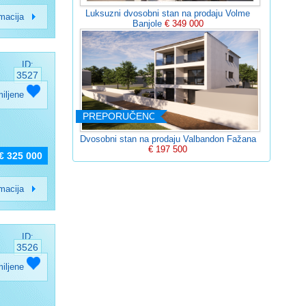
Luksuzni dvosobni stan na prodaju Volme
rmacija
Banjole
€ 349 000
ID:
3527
miljene
PREPORUČENO
Dvosobni stan na prodaju Valbandon Fažana
€ 197 500
€ 325 000
rmacija
ID:
3526
miljene