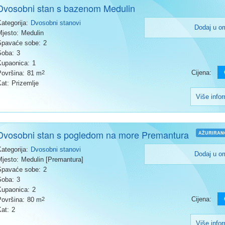
Dvosobni stan s bazenom Medulin
Kategorija:
Dvosobni stanovi
Dodaj u o
Mjesto:
Medulin
Spavaće sobe:
2
Soba:
3
Kupaonica:
1
Cijena:
Površina:
81 m
2
Kat:
Prizemlje
Više info
Dvosobni stan s pogledom na more Premantura
AŽURIRAN
Kategorija:
Dvosobni stanovi
Dodaj u o
Mjesto:
Medulin [Premantura]
Spavaće sobe:
2
Soba:
3
Kupaonica:
2
Cijena:
Površina:
80 m
2
Kat:
2
Više info