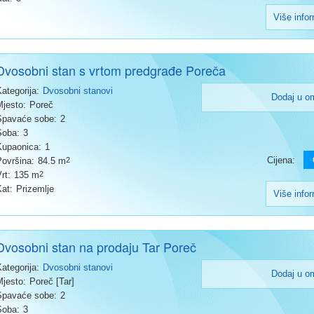
Više info
Dvosobni stan s vrtom predgrađe Poreča
Kategorija:
Dvosobni stanovi
Dodaj u o
Mjesto:
Poreč
Spavaće sobe:
2
Soba:
3
Kupaonica:
1
Cijena:
Površina:
84.5 m
2
rt:
135 m
2
Kat:
Prizemlje
Više info
Dvosobni stan na prodaju Tar Poreč
Kategorija:
Dvosobni stanovi
Dodaj u o
Mjesto:
Poreč [Tar]
Spavaće sobe:
2
Soba:
3