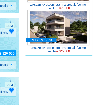
Luksuzni dvosobni stan na prodaju Volme
rmacija
Banjole
€ 329 000
ID:
3383
miljene
PREPORUČENO
Luksuzni dvosobni stan na prodaju Volme
Banjole
€ 349 000
€ 320 000
rmacija
ID:
3354
miljene