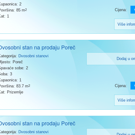
Kupaonica:
2
Cijena:
Površina:
85 m
2
Kat:
1
Više info
Dvosobni stan na prodaju Poreč
Kategorija:
Dvosobni stanovi
Dodaj u o
Mjesto:
Poreč
Spavaće sobe:
2
Soba:
3
Kupaonica:
1
Cijena:
Površina:
83.7 m
2
Kat:
Prizemlje
Više info
Dvosobni stan na prodaju Poreč
Kategorija:
Dvosobni stanovi
Dodaj u o