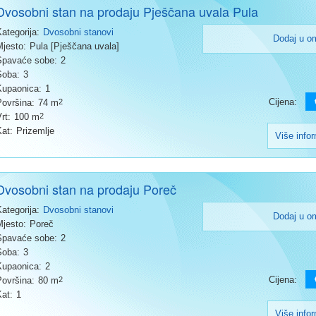
Dvosobni stan na prodaju Pješčana uvala Pula
Kategorija:
Dvosobni stanovi
Dodaj u o
Mjesto:
Pula [Pješčana uvala]
Spavaće sobe:
2
Soba:
3
Kupaonica:
1
Cijena:
Površina:
74 m
2
rt:
100 m
2
Kat:
Prizemlje
Više info
Dvosobni stan na prodaju Poreč
Kategorija:
Dvosobni stanovi
Dodaj u o
Mjesto:
Poreč
Spavaće sobe:
2
Soba:
3
Kupaonica:
2
Cijena:
Površina:
80 m
2
Kat:
1
Više info