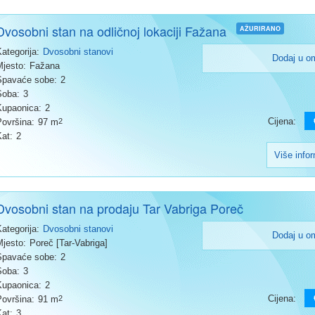
Dvosobni stan na odličnoj lokaciji Fažana
AŽURIRANO
Kategorija:
Dvosobni stanovi
Dodaj u o
Mjesto:
Fažana
Spavaće sobe:
2
Soba:
3
Kupaonica:
2
Cijena:
Površina:
97 m
2
Kat:
2
Više info
Dvosobni stan na prodaju Tar Vabriga Poreč
Kategorija:
Dvosobni stanovi
Dodaj u o
Mjesto:
Poreč [Tar-Vabriga]
Spavaće sobe:
2
Soba:
3
Kupaonica:
2
Cijena:
Površina:
91 m
2
Kat:
3