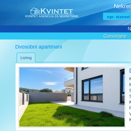
Nekret
KVINTET AGENCIJA ZA NEKRETNINE
N
Garsonjere
Dvosobni apartmani
Listing
V