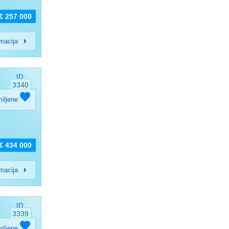
€ 257 000
rmacija
ID:
3340
miljene
€ 434 000
rmacija
ID:
3339
miljene