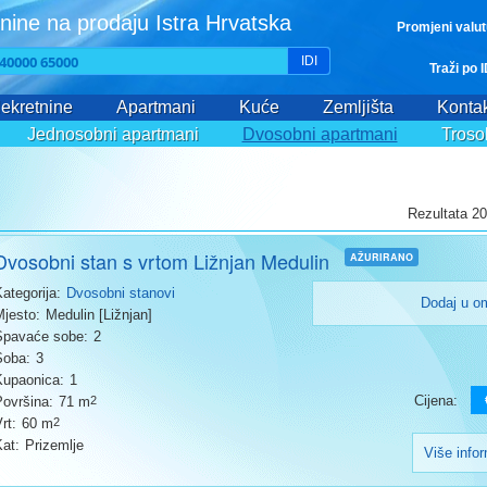
nine na prodaju Istra Hrvatska
Promjeni valu
IDI
Traži po 
ekretnine
Apartmani
Kuće
Zemljišta
Kontak
Jednosobni apartmani
Dvosobni apartmani
Troso
Rezultata 20
Dvosobni stan s vrtom Ližnjan Medulin
AŽURIRANO
Kategorija:
Dvosobni stanovi
Dodaj u o
Mjesto:
Medulin [Ližnjan]
Spavaće sobe:
2
Soba:
3
Kupaonica:
1
Cijena:
Površina:
71 m
2
rt:
60 m
2
Kat:
Prizemlje
Više info