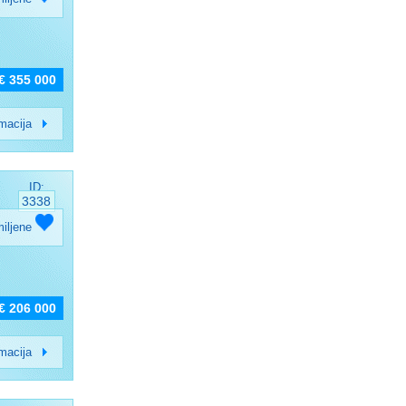
€ 355 000
rmacija
ID:
3338
miljene
€ 206 000
rmacija