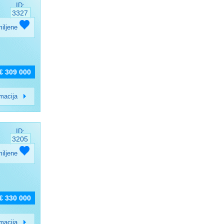
ID:
3327
miljene
€ 309 000
rmacija
ID:
3205
miljene
€ 330 000
rmacija