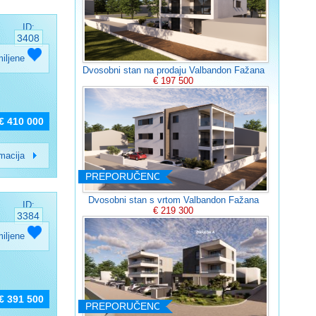
ID:
3408
miljene
Dvosobni stan na prodaju Valbandon Fažana
€ 197 500
€ 410 000
rmacija
PREPORUČENO
Dvosobni stan s vrtom Valbandon Fažana
ID:
€ 219 300
3384
miljene
€ 391 500
PREPORUČENO