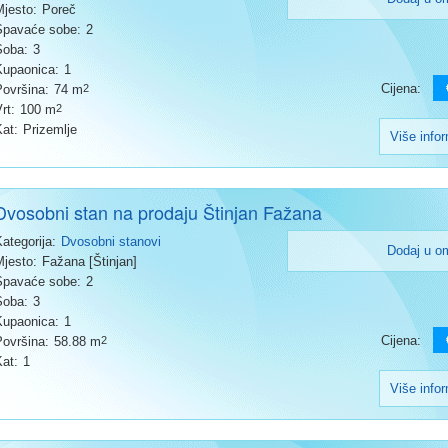
Mjesto:
Poreč
Spavaće sobe:
2
Soba:
3
Kupaonica:
1
Cijena:
Površina:
74 m
2
rt:
100 m
2
Kat:
Prizemlje
Više info
Dvosobni stan na prodaju Štinjan Fažana
Kategorija:
Dvosobni stanovi
Dodaj u o
Mjesto:
Fažana [Štinjan]
Spavaće sobe:
2
Soba:
3
Kupaonica:
1
Cijena:
Površina:
58.88 m
2
Kat:
1
Više info