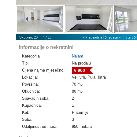
Ukupno: 23
1 / 23
<
Prethodna
Sljedeća
>
S
tart 
Informacije o nekretnini
Kategorija
Najam
Tip:
Na prodaju
Cijena najma mjesečno:
€ 900
Lokacija:
Veli vrh, Pula, Istra
Površina:
70 m
2
Okućnica:
80 m
2
Spavaćih soba:
2
Kupaonica:
1
Kat:
Prizemlje
Soba:
3
Udaljenost od mora:
950 metara