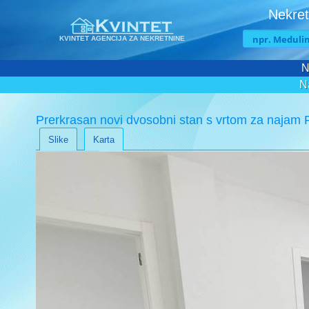
Nekret
KVINTET AGENCIJA ZA NEKRETNINE
N
N
Prerkrasan novi dvosobni stan s vrtom za najam Pu
Slike
Karta