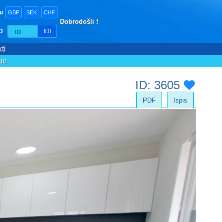
tu
GBP
SEK
CHF
Dobrodošli !
ID
IDI
ti
ne
ID: 3605
PDF
Ispis