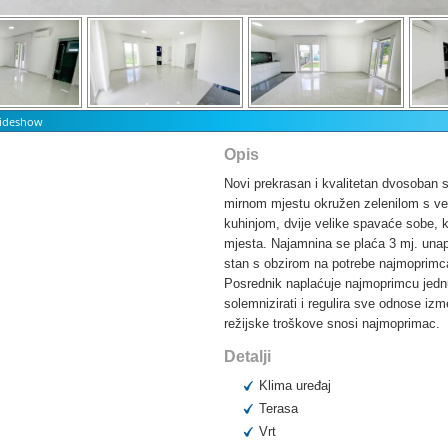
Slideshow
Opis
Novi prekrasan i kvalitetan dvosoban 
mirnom mjestu okružen zelenilom s ve
kuhinjom, dvije velike spavaće sobe, k
mjesta. Najamnina se plaća 3 mj. unapr
stan s obzirom na potrebe najmoprimca
Posrednik naplaćuje najmoprimcu jednu
solemnizirati i regulira sve odnose i
režijske troškove snosi najmoprimac.
Detalji
Klima uređaj
Terasa
Vrt