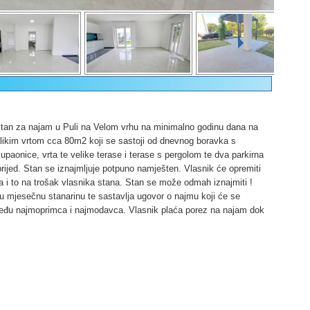
stan za najam u Puli na Velom vrhu na minimalno godinu dana na
likim vrtom cca 80m2 koji se sastoji od dnevnog boravka s
upaonice, vrta te velike terase i terase s pergolom te dva parkirna
ijed. Stan se iznajmljuje potpuno namješten. Vlasnik će opremiti
 i to na trošak vlasnika stana. Stan se može odmah iznajmiti !
 mjesečnu stanarinu te sastavlja ugovor o najmu koji će se
zmeđu najmoprimca i najmodavca. Vlasnik plaća porez na najam dok