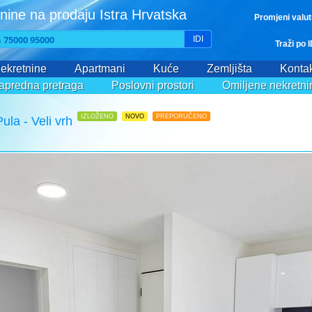
nine na prodaju Istra Hrvatska
Promjeni valu
IDI
Traži po 
ekretnine
Apartmani
Kuće
Zemljišta
Kontak
apredna pretraga
Poslovni prostori
Omiljene nekretni
IZLOŽENO
NOVO
PREPORUČENO
la - Veli vrh