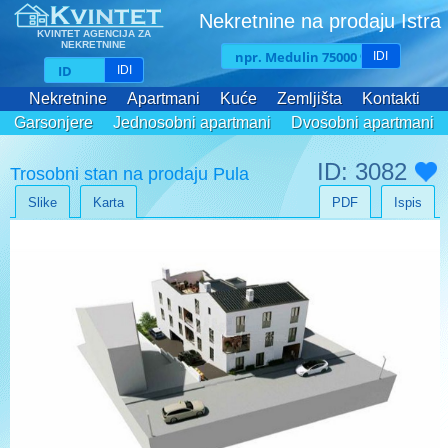
Nekretnine na prodaju Istra
KVINTET AGENCIJA ZA
NEKRETNINE
IDI
IDI
Nekretnine
Apartmani
Kuće
Zemljišta
Kontakti
Garsonjere
Jednosobni apartmani
Dvosobni apartmani
Trosobni apartmani
ID: 3082
Trosobni stan na prodaju Pula
Slike
Karta
PDF
Ispis