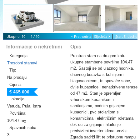
Ukupno: 10
1 / 10
<
Prethodna
Sljedeća
>
S
tart Slidesho
Informacije o nekretnini
Opis
Kategorija
Prostran stam na drugom katu
ukupne stambene površine 104.47
Trosobni stanovi
m2. Sastoji se od ulaznog hodnika,
Tip:
dnevnog boravka s kuhinjom i
Na prodaju
blagovaonicom, tri spavaće sobe,
Cijena:
dvije kupaonice i nenatkrivene terase
€ 465 000
od 47 m2. Stan je opremljen
Lokacija:
vrhunskom keramikom i
sanitarijama, podnim grijanjem
Veruda, Pula, Istra
kupaonici, pvc stolarijom s
Površina:
komarnicima i električnim roletama
104.47 m
2
dok su za grijanje i hlađenje
Spavaćih soba:
predviđeni inverter klima uređaji.
3
Zgrada sadrži lift te pristupnu rampu