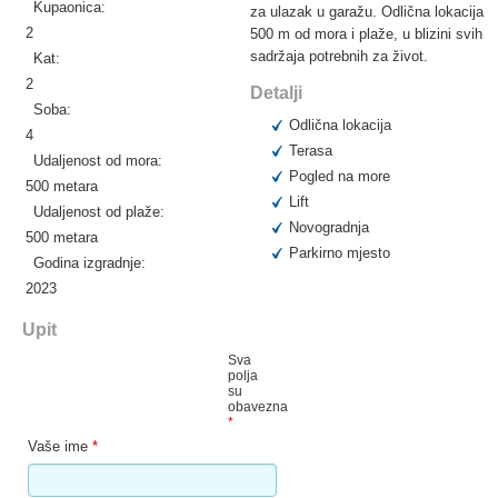
Kupaonica:
za ulazak u garažu. Odlična lokacija
2
500 m od mora i plaže, u blizini svih
sadržaja potrebnih za život.
Kat:
2
Detalji
Soba:
Odlična lokacija
4
Terasa
Udaljenost od mora:
Pogled na more
500 metara
Lift
Udaljenost od plaže:
Novogradnja
500 metara
Parkirno mjesto
Godina izgradnje:
2023
Upit
Sva
polja
su
obavezna
*
Vaše ime
*